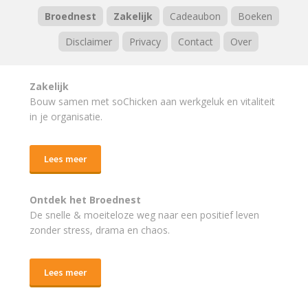
Broednest
Zakelijk
Cadeaubon
Boeken
Disclaimer
Privacy
Contact
Over
Zakelijk
Bouw samen met soChicken aan werkgeluk en vitaliteit
in je organisatie.
Lees meer
Ontdek het Broednest
De snelle & moeiteloze weg naar
een positief leven
zonder stress, drama en chaos.
Lees meer