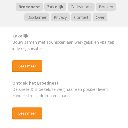
Broednest
Zakelijk
Cadeaubon
Boeken
Disclaimer
Privacy
Contact
Over
Zakelijk
Bouw samen met soChicken aan werkgeluk en vitaliteit
in je organisatie.
Lees meer
Ontdek het Broednest
De snelle & moeiteloze weg naar
een positief leven
zonder stress, drama en chaos.
Lees meer