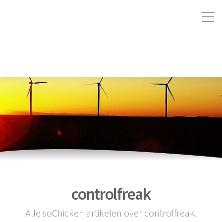
controlfreak
Alle soChicken artikelen over controlfreak.