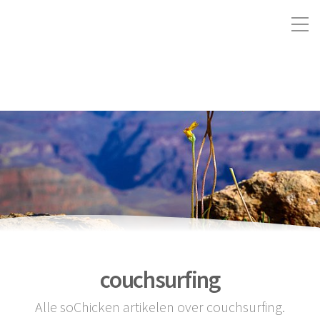
couchsurfing
Alle soChicken artikelen over couchsurfing.