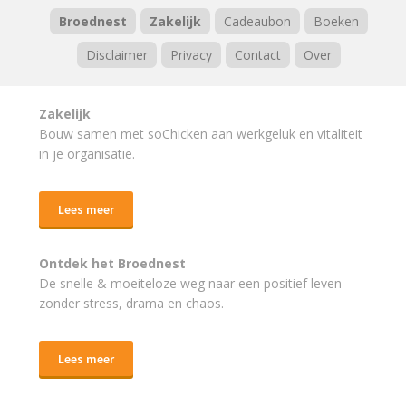
Broednest
Zakelijk
Cadeaubon
Boeken
Disclaimer
Privacy
Contact
Over
Zakelijk
Bouw samen met soChicken aan werkgeluk en vitaliteit
in je organisatie.
Lees meer
Ontdek het Broednest
De snelle & moeiteloze weg naar
een positief leven
zonder stress, drama en chaos.
Lees meer