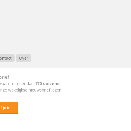
ontact
Over
brief
waarom meer dan
170 duizend
nze wekelijkse nieuwsbrief lezen.
f je in!