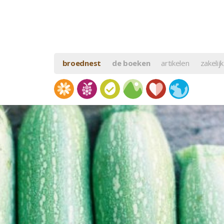
broednest
de boeken
artikelen
zakelijk