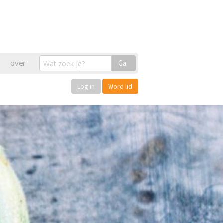
over
Ga
Log in
Word lid