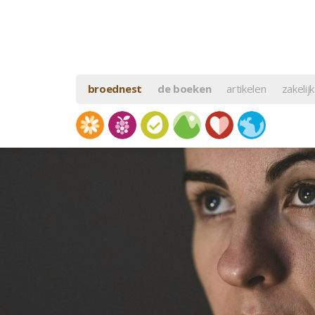
broednest
de boeken
artikelen
zakelijk