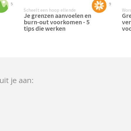
5
9
Scheelt een hoop ellende
Word
Je grenzen aanvoelen en
Gre
burn-out voorkomen - 5
ver
tips die werken
voo
uit je aan: