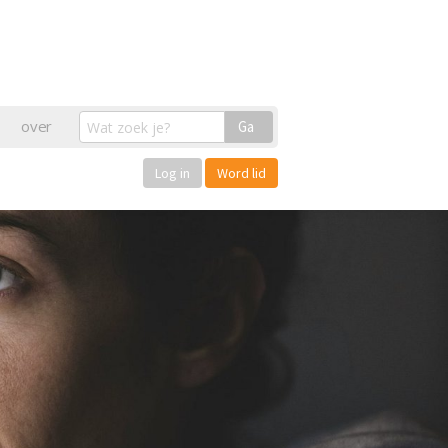
over
Ga
Log in
Word lid