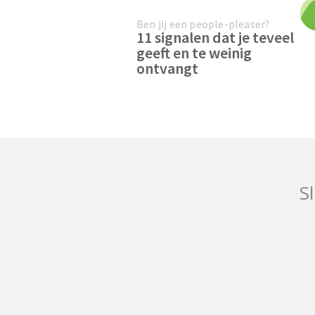
Ben jij een people-pleaser?
11 signalen dat je teveel
geeft en te weinig
ontvangt
Sl