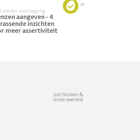
10
 minder voetvegerig
nzen aangeven - 4
rassende inzichten
r meer assertiviteit
soChicken &
onze wereld