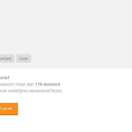
ontact
Over
brief
waarom meer dan
170 duizend
nze wekelijkse nieuwsbrief lezen.
f je in!