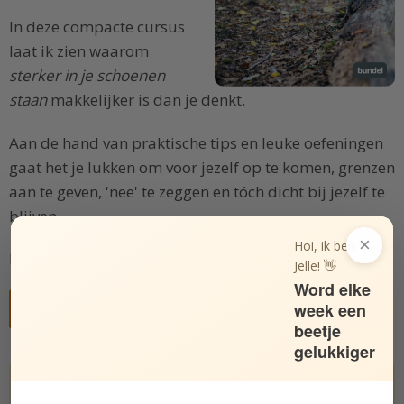
In deze compacte cursus
laat ik zien waarom
sterker in je schoenen
staan
makkelijker is dan je denkt.
Aan de hand van praktische tips en leuke oefeningen
gaat het je lukken om voor jezelf op te komen, grenzen
aan te geven, 'nee' te zeggen en tóch dicht bij jezelf te
blijven.
×
Hoi, ik ben
Doe je mee?
Jelle! 👋
Word elke
Gratis deelnemen aan cursus
week een
beetje
gelukkiger
Hoe gelukkig ben jij echt? Doe de test.