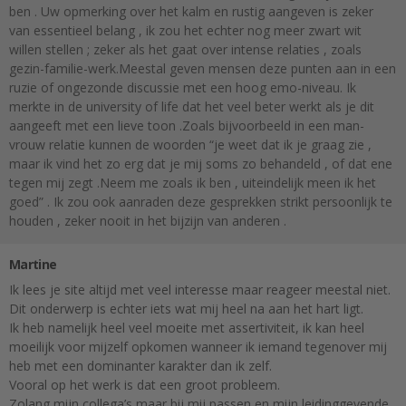
ben . Uw opmerking over het kalm en rustig aangeven is zeker
van essentieel belang , ik zou het echter nog meer zwart wit
willen stellen ; zeker als het gaat over intense relaties , zoals
gezin-familie-werk.Meestal geven mensen deze punten aan in een
ruzie of ongezonde discussie met een hoog emo-niveau. Ik
merkte in de university of life dat het veel beter werkt als je dit
aangeeft met een lieve toon .Zoals bijvoorbeeld in een man-
vrouw relatie kunnen de woorden “je weet dat ik je graag zie ,
maar ik vind het zo erg dat je mij soms zo behandeld , of dat ene
tegen mij zegt .Neem me zoals ik ben , uiteindelijk meen ik het
goed” . Ik zou ook aanraden deze gesprekken strikt persoonlijk te
houden , zeker nooit in het bijzijn van anderen .
Martine
Ik lees je site altijd met veel interesse maar reageer meestal niet.
Dit onderwerp is echter iets wat mij heel na aan het hart ligt.
Ik heb namelijk heel veel moeite met assertiviteit, ik kan heel
moeilijk voor mijzelf opkomen wanneer ik iemand tegenover mij
heb met een dominanter karakter dan ik zelf.
Vooral op het werk is dat een groot probleem.
Zolang mijn collega’s maar bij mij passen en mijn leidinggevende