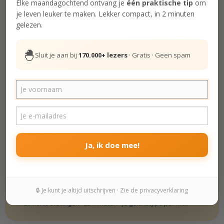
De Gelukstest
Elke maandagochtend ontvang je
één praktische tip
om
je leven leuker te maken. Lekker compact, in 2 minuten
Het leven is zeer de moeite waard.
gelezen.
Helemaal oneens
🐣
Sluit je aan bij
170.000+ lezers
· Gratis · Geen spam
Oneens
Beetje oneens
Beetje eens
Ja, ik doe mee!
Eens
Helemaal eens
🔒 Je kunt je altijd uitschrijven · Zie de privacyverklaring
✓ 29 korte stellingen · ±3 minuten · je gelukstype per mail