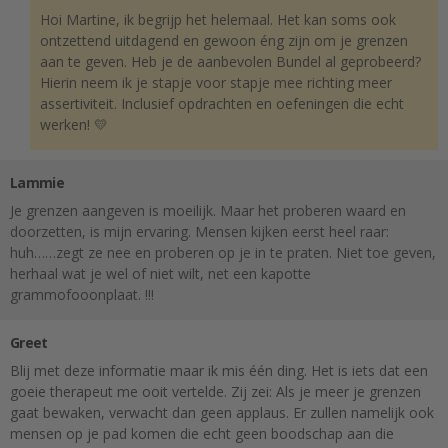
Hoi Martine, ik begrijp het helemaal. Het kan soms ook
ontzettend uitdagend en gewoon éng zijn om je grenzen
aan te geven. Heb je de aanbevolen Bundel al geprobeerd?
Hierin neem ik je stapje voor stapje mee richting meer
assertiviteit. Inclusief opdrachten en oefeningen die echt
werken! 💛
Lammie
Je grenzen aangeven is moeilijk. Maar het proberen waard en
doorzetten, is mijn ervaring. Mensen kijken eerst heel raar:
huh……zegt ze nee en proberen op je in te praten. Niet toe geven,
herhaal wat je wel of niet wilt, net een kapotte
grammofooonplaat. !!!
Greet
Blij met deze informatie maar ik mis één ding. Het is iets dat een
goeie therapeut me ooit vertelde. Zij zei: Als je meer je grenzen
gaat bewaken, verwacht dan geen applaus. Er zullen namelijk ook
mensen op je pad komen die echt geen boodschap aan die