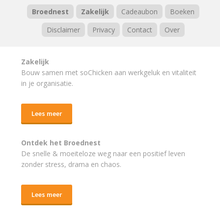
Broednest
Zakelijk
Cadeaubon
Boeken
Disclaimer
Privacy
Contact
Over
Zakelijk
Bouw samen met soChicken aan werkgeluk en vitaliteit
in je organisatie.
Lees meer
Ontdek het Broednest
De snelle & moeiteloze weg naar
een positief leven
zonder stress, drama en chaos.
Lees meer