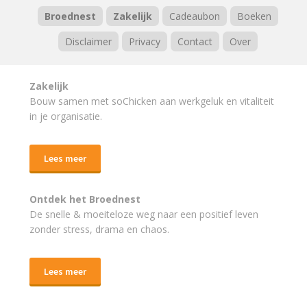
Broednest
Zakelijk
Cadeaubon
Boeken
Disclaimer
Privacy
Contact
Over
Zakelijk
Bouw samen met soChicken aan werkgeluk en vitaliteit
in je organisatie.
Lees meer
Ontdek het Broednest
De snelle & moeiteloze weg naar
een positief leven
zonder stress, drama en chaos.
Lees meer