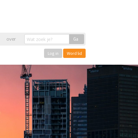
over
Ga
Log in
Word lid