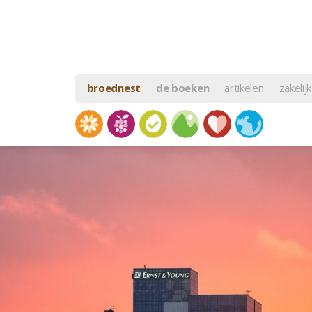
broednest
de boeken
artikelen
zakelijk