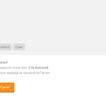
ontact
Over
brief
waarom meer dan
170 duizend
nze wekelijkse nieuwsbrief lezen.
f je in!