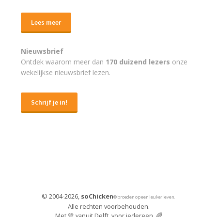
Lees meer
Nieuwsbrief
Ontdek waarom meer dan
170 duizend lezers
onze
wekelijkse nieuwsbrief lezen.
Schrijf je in!
© 2004-2026,
soChicken
® broeden op een leuker leven.
Alle rechten voorbehouden.
Met 💛 vanuit Delft, voor iedereen. 🌈