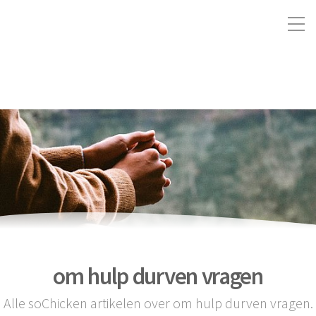
om hulp durven vragen
Alle soChicken artikelen over om hulp durven vragen.