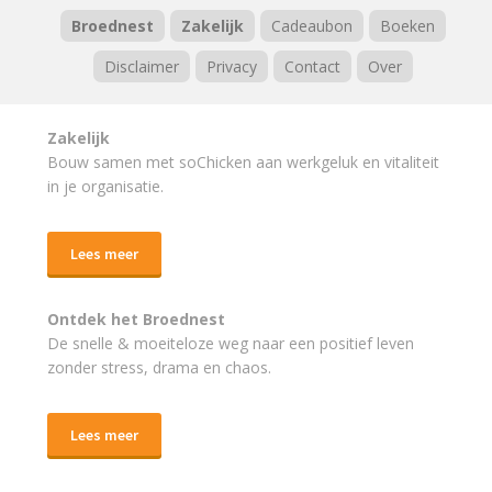
Broednest
Zakelijk
Cadeaubon
Boeken
Disclaimer
Privacy
Contact
Over
Zakelijk
Bouw samen met soChicken aan werkgeluk en vitaliteit
in je organisatie.
Lees meer
Ontdek het Broednest
De snelle & moeiteloze weg naar
een positief leven
zonder stress, drama en chaos.
Lees meer