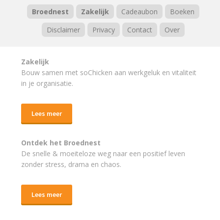
Broednest
Zakelijk
Cadeaubon
Boeken
Disclaimer
Privacy
Contact
Over
Zakelijk
Bouw samen met soChicken aan werkgeluk en vitaliteit
in je organisatie.
Lees meer
Ontdek het Broednest
De snelle & moeiteloze weg naar
een positief leven
zonder stress, drama en chaos.
Lees meer