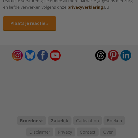
reactie te versturen ga je ermee akkoord dat we je gegevens met zorg
en liefde verwerken volgens onze
privacyverklaring
.✌🏻
Plaats je reactie »
Broednest
Zakelijk
Cadeaubon
Boeken
Disclaimer
Privacy
Contact
Over