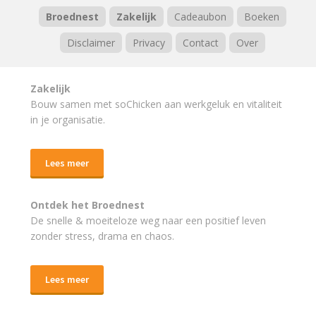
Broednest
Zakelijk
Cadeaubon
Boeken
Disclaimer
Privacy
Contact
Over
Zakelijk
Bouw samen met soChicken aan werkgeluk en vitaliteit
in je organisatie.
Lees meer
Ontdek het Broednest
De snelle & moeiteloze weg naar
een positief leven
zonder stress, drama en chaos.
Lees meer