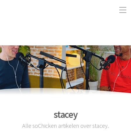
stacey
Alle soChicken artikelen over stacey.