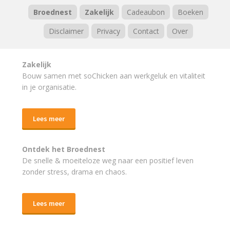
Broednest
Zakelijk
Cadeaubon
Boeken
Disclaimer
Privacy
Contact
Over
Zakelijk
Bouw samen met soChicken aan werkgeluk en vitaliteit
in je organisatie.
Lees meer
Ontdek het Broednest
De snelle & moeiteloze weg naar
een positief leven
zonder stress, drama en chaos.
Lees meer