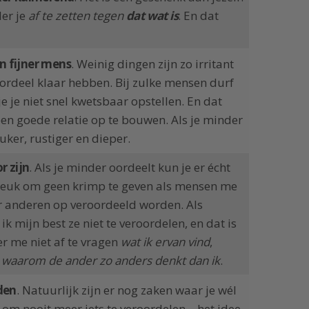
der je
af te zetten tegen
dat wat is
. En dat
n fijner mens
. Weinig dingen zijn zo irritant
ordeel klaar hebben. Bij zulke mensen durf
 je je niet snel kwetsbaar opstellen. En dat
n goede relatie op te bouwen. Als je minder
uker, rustiger en dieper.
r zijn
. Als je minder oordeelt kun je er écht
t leuk om geen krimp te geven als mensen me
r anderen op veroordeeld worden. Als
 mijn best ze niet te veroordelen, en dat is
er me niet af te vragen
wat ik ervan vind
,
n
waarom de ander zo anders denkt dan ik
.
den
. Natuurlijk zijn er nog zaken waar je wél
t om nooit meer iets te veroordelen – het idee