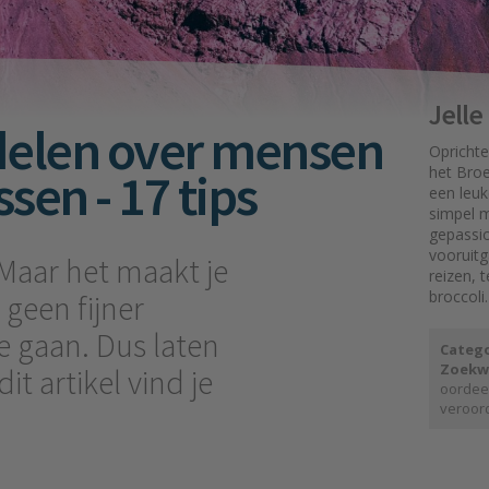
Jell
delen over mensen
Oprichte
sen - 17 tips
het Broe
een leuk
simpel mo
gepassi
vooruit
 Maar het maakt je
reizen, 
broccoli.
 geen fijner
 gaan. Dus laten
Catego
Zoekw
t artikel vind je
oordee
veroor