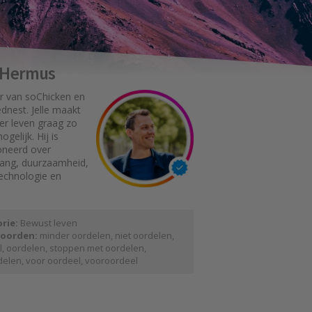
e Hermus
r van soChicken en
dnest. Jelle maakt
er leven graag zo
gelijk. Hij is
oneerd over
gang, duurzaamheid,
technologie en
rie:
Bewust leven
oorden:
minder oordelen
,
niet oordelen
,
l
,
oordelen
,
stoppen met oordelen
,
delen
,
voor oordeel
,
vooroordeel