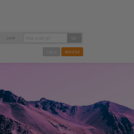
over
Ga
Log in
Word lid