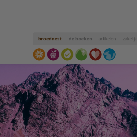
broednest
de boeken
artikelen
zakelijk