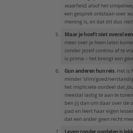
waarheid
, alsof het simpelweg
een gesprek ontstaan over
w
mening is, en dat dit dus
niet
Maar je hoeft niet overal ee
meer over je heen laten kom
zonder jezelf continu af te v
is prima – het brengt een gev
Gun anderen hun reis
. Het is
minder ‘slim/goed/verstandig’
het impliciete oordeel dat
jo
meestal lastig te aan te tonen
ben jij dan om daar over de 
pad en leert haar eigen lessen
dat een ander geen recht meer
Leven zonder oordelen is le