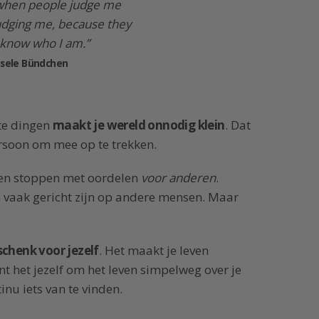
e when people judge me
judging me, because they
 know who I am.”
isele Bündchen
ote dingen
maakt je wereld onnodig klein
. Dat
ersoon om mee op te trekken.
en stoppen met oordelen
voor anderen
.
vaak gericht zijn op andere mensen. Maar
schenk voor jezelf
. Het maakt je leven
unt het jezelf om het leven simpelweg over je
inu iets van te vinden.