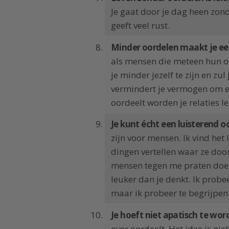
Je gaat door je dag heen zon
geeft veel rust.
Minder oordelen maakt je ee
als mensen die meteen hun o
je minder jezelf te zijn en zul
vermindert je vermogen om ee
oordeelt worden je relaties le
Je kunt écht een luisterend oo
zijn voor mensen. Ik vind he
dingen vertellen waar ze doo
mensen tegen me praten doe ik
leuker dan je denkt. Ik probe
maar ik probeer te begrijpe
Je hoeft niet apatisch te wor
over oordeelt. Het idee is nie