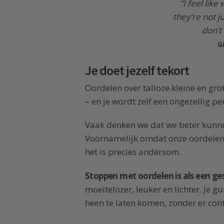
“I feel lik
they’re not 
don’t
G
Je doet jezelf tekort
Oordelen over talloze kleine en gr
– en je wordt zelf een ongezellig p
Vaak denken we dat we beter kunn
Voornamelijk omdat onze oordelen 
het is precies andersom.
Stoppen met oordelen is als een ge
moeitelozer, leuker en lichter. Je g
heen te laten komen, zonder er cont