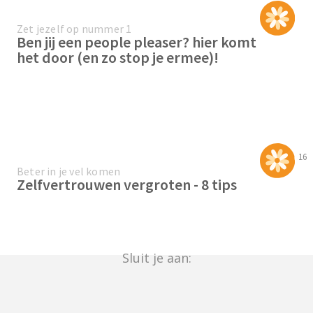
Zet jezelf op nummer 1
Ben jij een people pleaser? hier komt
het door (en zo stop je ermee)!
16
Beter in je vel komen
Zelfvertrouwen vergroten - 8 tips
Sluit je aan: