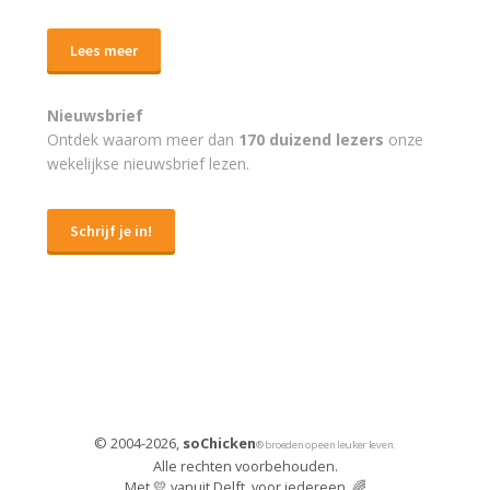
Lees meer
Nieuwsbrief
Ontdek waarom meer dan
170 duizend lezers
onze
wekelijkse nieuwsbrief lezen.
Schrijf je in!
© 2004-2026,
soChicken
® broeden op een leuker leven.
Alle rechten voorbehouden.
Met 💛 vanuit Delft, voor iedereen. 🌈