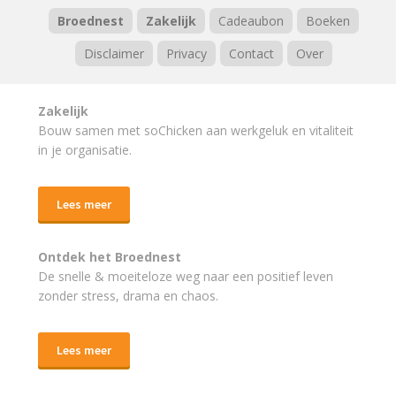
Broednest
Zakelijk
Cadeaubon
Boeken
Disclaimer
Privacy
Contact
Over
Zakelijk
Bouw samen met soChicken aan werkgeluk en vitaliteit
in je organisatie.
Lees meer
Ontdek het Broednest
De snelle & moeiteloze weg naar
een positief leven
zonder stress, drama en chaos.
Lees meer