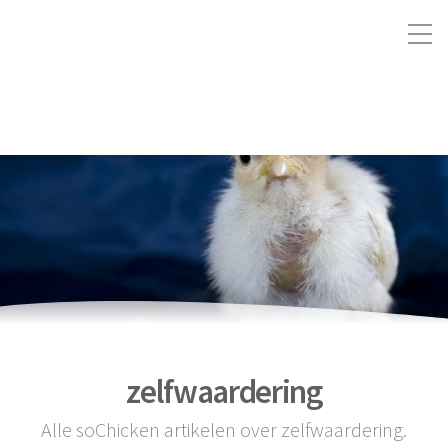
zelfwaardering
Alle soChicken artikelen over zelfwaardering.