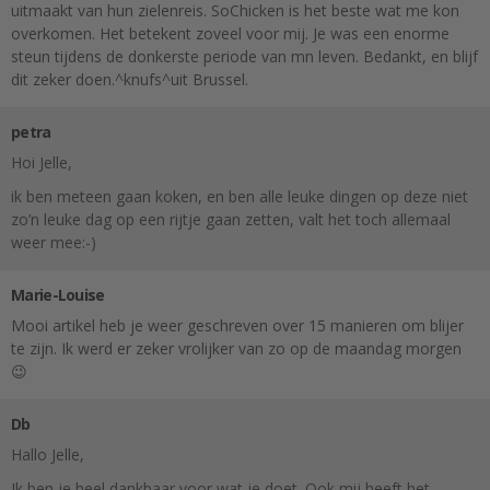
uitmaakt van hun zielenreis. SoChicken is het beste wat me kon
overkomen. Het betekent zoveel voor mij. Je was een enorme
steun tijdens de donkerste periode van mn leven. Bedankt, en blijf
dit zeker doen.^knufs^uit Brussel.
petra
Hoi Jelle,
ik ben meteen gaan koken, en ben alle leuke dingen op deze niet
zo’n leuke dag op een rijtje gaan zetten, valt het toch allemaal
weer mee:-)
Marie-Louise
Mooi artikel heb je weer geschreven over 15 manieren om blijer
te zijn. Ik werd er zeker vrolijker van zo op de maandag morgen
😉
Db
Hallo Jelle,
Ik ben je heel dankbaar voor wat je doet. Ook mij heeft het