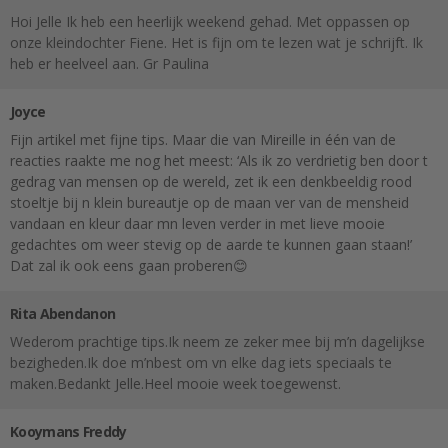
Hoi Jelle Ik heb een heerlijk weekend gehad. Met oppassen op
onze kleindochter Fiene. Het is fijn om te lezen wat je schrijft. Ik
heb er heelveel aan. Gr Paulina
Joyce
Fijn artikel met fijne tips. Maar die van Mireille in één van de
reacties raakte me nog het meest: ‘Als ik zo verdrietig ben door t
gedrag van mensen op de wereld, zet ik een denkbeeldig rood
stoeltje bij n klein bureautje op de maan ver van de mensheid
vandaan en kleur daar mn leven verder in met lieve mooie
gedachtes om weer stevig op de aarde te kunnen gaan staan!’
Dat zal ik ook eens gaan proberen😊
Rita Abendanon
Wederom prachtige tips.Ik neem ze zeker mee bij m’n dagelijkse
bezigheden.Ik doe m’nbest om vn elke dag iets speciaals te
maken.Bedankt Jelle.Heel mooie week toegewenst.
Kooymans Freddy