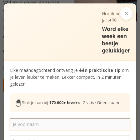
Wil je je vaker gelukkig
voelen met minder
×
Hoi, ik ben
moeite? In deze Bundel
Jelle! 👋
bespreken we
vijf vaardigheden
die je kunt inzetten
Word elke
week een
om geluk te vinden in jezelf.
beetje
gelukkiger
Gebruik deze Bundel om geluk te cultiveren in een
moeilijke periode, of om je bestaande geluksgevoel
sterker te funderen.
Elke maandagochtend ontvang je
één praktische tip
om
je leven leuker te maken. Lekker compact, in 2 minuten
gelezen.
Gratis deelnemen aan cursus
🐣
Sluit je aan bij
170.000+ lezers
· Gratis · Geen spam
Hoe gelukkig ben jij echt? Doe de test.
De Gelukstest
Het leven is zeer de moeite waard.