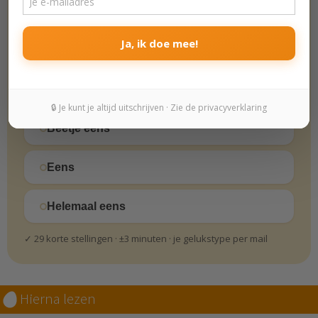
Helemaal oneens
Ja, ik doe mee!
Oneens
Beetje oneens
🔒 Je kunt je altijd uitschrijven · Zie de privacyverklaring
Beetje eens
Eens
Helemaal eens
✓ 29 korte stellingen · ±3 minuten · je gelukstype per mail
Hierna lezen