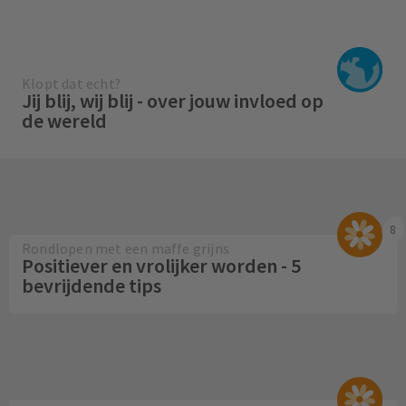
Klopt dat echt?
Jij blij, wij blij - over jouw invloed op
de wereld
8
Rondlopen met een maffe grijns
Positiever en vrolijker worden - 5
bevrijdende tips