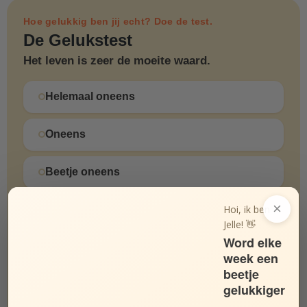
Hoe gelukkig ben jij echt? Doe de test.
De Gelukstest
Het leven is zeer de moeite waard.
Helemaal oneens
Oneens
Beetje oneens
×
Hoi, ik ben
Beetje eens
Jelle! 👋
Word elke
Eens
week een
beetje
Helemaal eens
gelukkiger