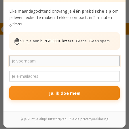
✓ 29 korte stellingen · ±3 minuten · je gelukstype per mail
Elke maandagochtend ontvang je
één praktische tip
om
je leven leuker te maken. Lekker compact, in 2 minuten
gelezen.
Hierna lezen
🐣
Sluit je aan bij
170.000+ lezers
· Gratis · Geen spam
3
Voor de controlfreaks
Zo krijg je grip op je chaotische leven -
5 tips
Ja, ik doe mee!
vertel het verder:
🔒 Je kunt je altijd uitschrijven · Zie de privacyverklaring