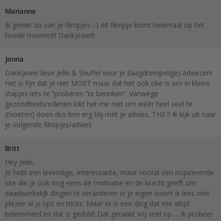
Marianne
Ik geniet zo van je filmpjes ;-) dit filmpje komt helemaal op het
hoede moment! Dankjewel!!
Janna
Dankjewel lieve Jelle & Snuffel voor je (laagdrempelige) adviezen!
Het is fijn dat je niet MOET maar dat het ook oke is om in kleine
stapjes iets te “proberen “te bereiken”. Vanwege
gezondheidsredenen lukt het me niet om wéér heel veel te
(moeten) doen dus ben erg blij met je advies, THX !! Ik kijk uit naar
je volgende filmpjes/advies
Britt
Hey Jelle,
Je hebt een levendige, interessante, maar vooral een inspirerende
site die je ook nog eens de motivatie en de kracht geeft om
daadwerkelijk dingen te veranderen in je eigen leven! Ik lees met
plezier al je tips en tricks. Maar er is een ding dat me altijd
belemmerd en dat is geduld! Dat geraakt vrij snel op…. Ik probeer