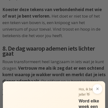
Koester deze tekens van verbondenheid met wie
of wat je bent verloren.
Het doet er niet toe of het
een teken van boven is, een knipoog van het
universum of puur toeval. Vind troost en hoop in de
betekenis die het voor jou heeft.
8. De dag waarop ademen iets lichter
gaat
Rouw transformeert heel langzaam in iets wat je kunt
dragen.
Vertrouw me als ik zeg dat er een ochtend
komt waarop je wakker wordt en merkt dat je iets
dieper ademhaalt.
De olifant op je borst is lichter
geworden en de tranen zitten minder aan de
×
Hoi, ik ben
oppervlakte.
Jelle! 👋
Word elke
Het verdriet is niet verdwenen, maar wel minder
week een