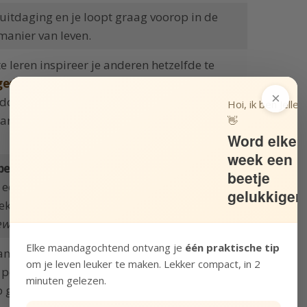
 uitdaging en je loopt graag voorop in de
 manier van leven.
e leren inspireer je anderen hetzelfde te
 gedrag
, waardoor we allemaal iets sneller
×
oen. Na tien keer vragen is je barista er wel
Hoi, ik ben Jelle!
rd een plastic rietje in iemands drankje
👋
Word elke
week een
ben op je hele levensloop een enorme
beetje
g een koffiebeker weggooit, dan kun je over
gelukkiger
iebekers besparen door je gewoonte aan te
gewoonte
.
Elke maandagochtend ontvang je
één praktische tip
n de biosfeer. En wellicht hebben je
om je leven leuker te maken. Lekker compact, in 2
 positieve uitwerking, doordat je anderen
minuten gelezen.
 grote schaal (bijvoorbeeld in je bedrijf).