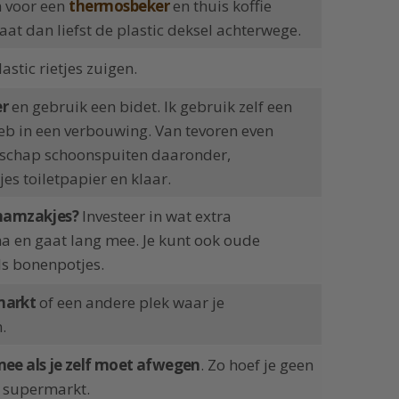
n voor een
thermosbeker
en thuis koffie
Laat dan liefst de plastic deksel achterwege.
astic rietjes zuigen.
er
en gebruik een bidet. Ik gebruik zelf een
eb in een verbouwing. Van tevoren even
dschap schoonspuiten daaronder,
es toiletpapier en klaar.
erhamzakjes?
Investeer in wat extra
a en gaat lang mee. Je kunt ook oude
ls bonenpotjes.
markt
of een andere plek waar je
.
e als je zelf moet afwegen
. Zo hoef je geen
e supermarkt.