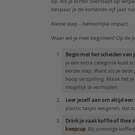
op. Als je echter overstapt op verp
bespaar je de komende vijf jaar ru
Kleine stap – behoorlijke impact.
Waar wil je mee beginnen? Op de pl
Begin met het scheiden van j
je een extra categorie kunt s
eerste stap. Want als je dez
hoop verspilling. Maak het je 
mogelijk te vermijden.
Leer jezelf aan om altijd een 
plastic tasjes weigeren, dat 
Drink je vaak koffie of thee
t
keepcup
. Bij sommige koffieza