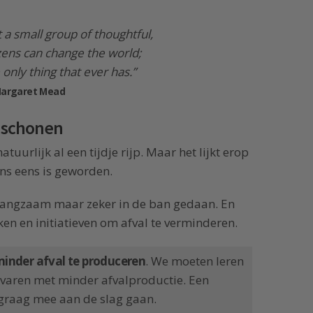
 a small group of thoughtful,
zens can change the world;
e only thing that ever has.”
argaret Mead
e schonen
natuurlijk al een tijdje rijp. Maar het lijkt erop
ons eens is geworden.
t langzaam maar zeker in de ban gedaan. En
en en initiatieven om afval te verminderen.
minder afval te produceren
. We moeten leren
rvaren met minder afvalproductie. Een
 graag mee aan de slag gaan.