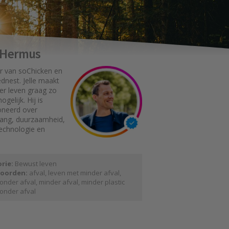
e Hermus
r van soChicken en
dnest. Jelle maakt
er leven graag zo
gelijk. Hij is
oneerd over
gang, duurzaamheid,
technologie en
rie:
Bewust leven
oorden:
afval
,
leven met minder afval
,
onder afval
,
minder afval
,
minder plastic
onder afval