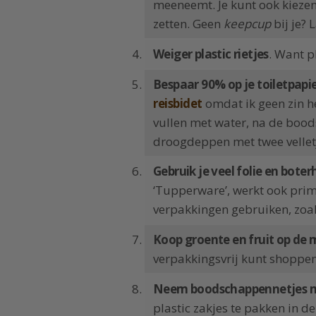
meeneemt. Je kunt ook kieze
zetten. Geen
keepcup
bij je? 
Weiger plastic rietjes
. Want pl
Bespaar 90% op je toiletpapi
reisbidet
omdat ik geen zin h
vullen met water, na de boo
droogdeppen met twee velletj
Gebruik je veel folie en bot
‘Tupperware’, werkt ook prim
verpakkingen gebruiken, zoa
Koop groente en fruit op de 
verpakkingsvrij kunt shoppen
Neem boodschappennetjes me
plastic zakjes te pakken in d