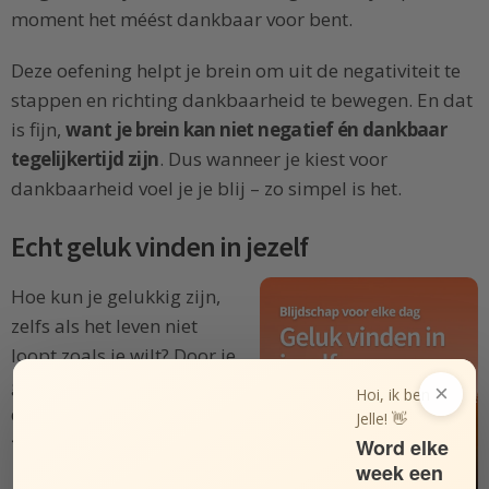
moment het méést dankbaar voor bent.
Deze oefening helpt je brein om uit de negativiteit te
stappen en richting dankbaarheid te bewegen. En dat
is fijn,
want je brein kan niet negatief én dankbaar
tegelijkertijd zijn
. Dus wanneer je kiest voor
dankbaarheid voel je je blij – zo simpel is het.
Echt geluk vinden in jezelf
Hoe kun je gelukkig zijn,
zelfs als het leven niet
loopt zoals je wilt? Door je
geluk los te koppelen van
×
Hoi, ik ben
de externe wereld en
geluk
Jelle! 👋
te vinden in jezelf
.
Word elke
week een