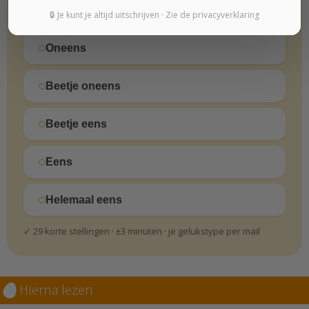
Helemaal oneens
🔒 Je kunt je altijd uitschrijven · Zie de privacyverklaring
Oneens
Beetje oneens
Beetje eens
Eens
Helemaal eens
✓ 29 korte stellingen · ±3 minuten · je gelukstype per mail
Hierna lezen