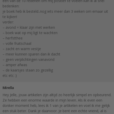
één van de 10 redenen om mij positief te voelen kan ik al snel
bedenken:
je boek heb ik besteld..nog iets meer dan 3 weken om ernaar uit
te kijken!
verder:
– avond = klaar zijn met werken
– boek wat op mij ligt te wachten
– herfstthee
– volle fruitschaal
– zacht en warm vestje
– meer kunnen sparen dan ik dacht
– geen verplichtingen vanavond
– amper afwas
– de kaarsjes staan zo gezellig
etc etc :)
Mirella
Hey Jelle, jouw artikelen zijn altijd zo heerlijk simpel en opbeurend.
Ze hebben een enorme waarde in mijn leven. Als ik even een
donker moment heb, lees ik 1 van je artikelen en voel ik me gelijk
een stuk beter. Dank je daarvoor. Je bent een echte vriend, al is