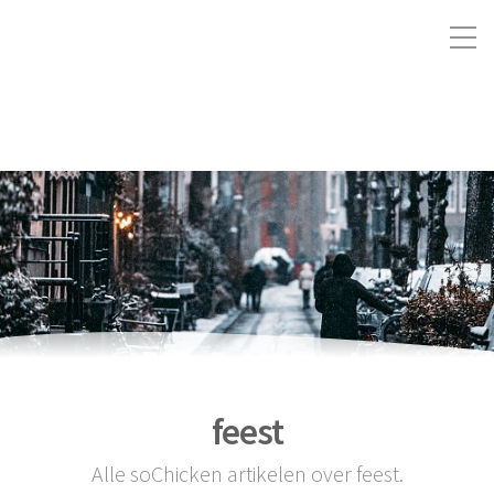
feest
Alle soChicken artikelen over feest.