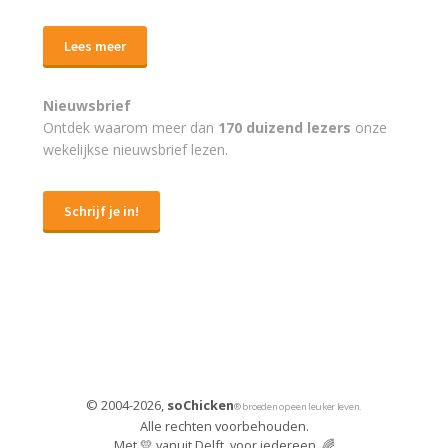
Lees meer
Nieuwsbrief
Ontdek waarom meer dan
170 duizend lezers
onze
wekelijkse nieuwsbrief lezen.
Schrijf je in!
© 2004-2026,
soChicken
® broeden op een leuker leven.
Alle rechten voorbehouden.
Met 💛 vanuit Delft, voor iedereen. 🌈