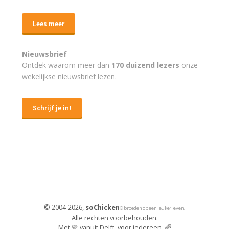
Lees meer
Nieuwsbrief
Ontdek waarom meer dan
170 duizend lezers
onze
wekelijkse nieuwsbrief lezen.
Schrijf je in!
© 2004-2026,
soChicken
® broeden op een leuker leven.
Alle rechten voorbehouden.
Met 💛 vanuit Delft, voor iedereen. 🌈