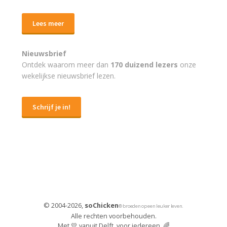
Lees meer
Nieuwsbrief
Ontdek waarom meer dan
170 duizend lezers
onze
wekelijkse nieuwsbrief lezen.
Schrijf je in!
© 2004-2026,
soChicken
® broeden op een leuker leven.
Alle rechten voorbehouden.
Met 💛 vanuit Delft, voor iedereen. 🌈