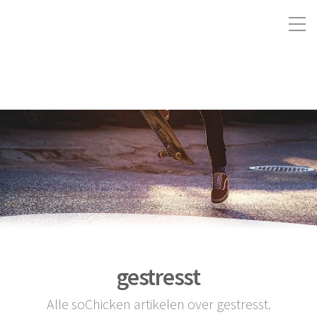
gestresst
Alle soChicken artikelen over gestresst.