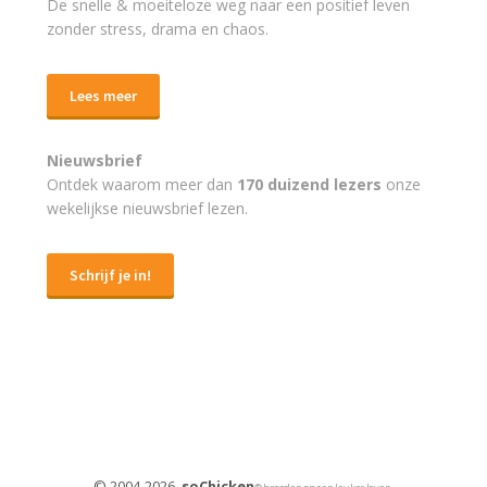
De snelle & moeiteloze weg naar
een positief leven
zonder stress, drama en chaos.
Lees meer
Nieuwsbrief
Ontdek waarom meer dan
170 duizend lezers
onze
wekelijkse nieuwsbrief lezen.
Schrijf je in!
© 2004-2026,
soChicken