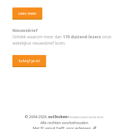
Lees meer
Nieuwsbrief
Ontdek waarom meer dan
170 duizend lezers
onze
wekelijkse nieuwsbrief lezen.
Schrijf je in!
© 2004-2026,
soChicken
® broeden op een leuker leven.
Alle rechten voorbehouden.
Met 💛 vanuit Delft, voor iedereen. 🌈