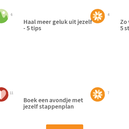
6
4
Haal meer geluk uit jezelf
Zo 
- 5 tips
5 s
11
7
Boek een avondje met
jezelf stappenplan