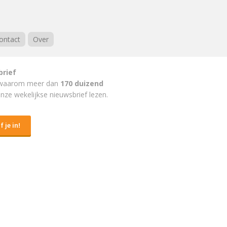
ontact
Over
brief
waarom meer dan
170 duizend
nze wekelijkse nieuwsbrief lezen.
f je in!