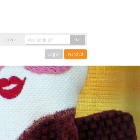
over
Ga
Log in
Word lid