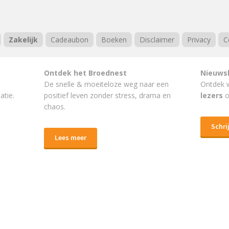
Zakelijk
Cadeaubon
Boeken
Disclaimer
Privacy
C
Ontdek het Broednest
Nieuws
De snelle & moeiteloze weg naar
een
Ontdek 
atie.
positief leven
zonder stress, drama en
lezers
o
chaos.
Schrij
Lees meer