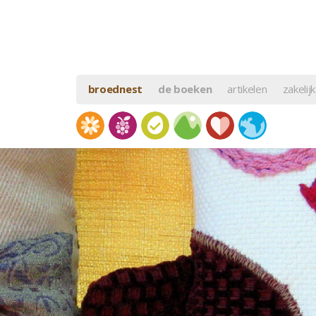
broednest
de boeken
artikelen
zakelijk