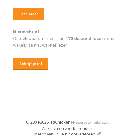
Lees meer
Nieuwsbrief
Ontdek waarom meer dan
170 duizend lezers
onze
wekelijkse nieuwsbrief lezen.
Schrijf je in!
© 2004-2026,
soChicken
® broeden op een leuker leven.
Alle rechten voorbehouden.
Met 💛 vanuit Delft, voor iedereen. 🌈