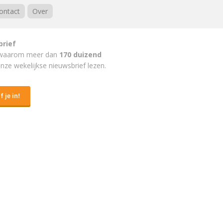
ontact
Over
brief
waarom meer dan
170 duizend
nze wekelijkse nieuwsbrief lezen.
f je in!