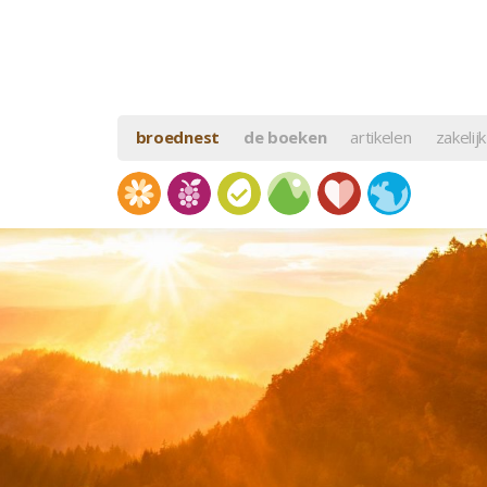
broednest
de boeken
artikelen
zakelijk