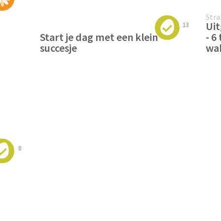
Stra
Ui
13
Start je dag met een klein
- 6
succesje
wa
8