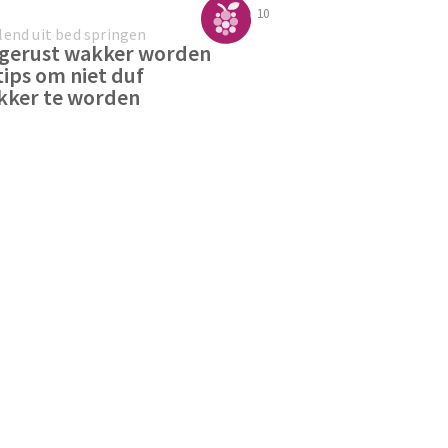
10
lend uit bed springen
tgerust wakker worden
 tips om niet duf
kker te worden