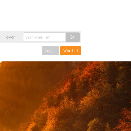
over
Ga
Log in
Word lid