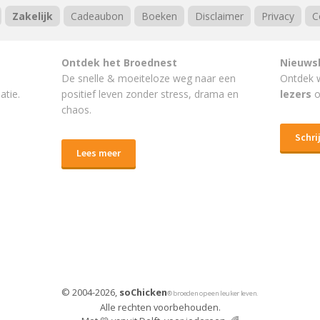
Zakelijk
Cadeaubon
Boeken
Disclaimer
Privacy
C
Ontdek het Broednest
Nieuws
De snelle & moeiteloze weg naar
een
Ontdek 
atie.
positief leven
zonder stress, drama en
lezers
o
chaos.
Schrij
Lees meer
© 2004-2026,
soChicken
® broeden op een leuker leven.
Alle rechten voorbehouden.