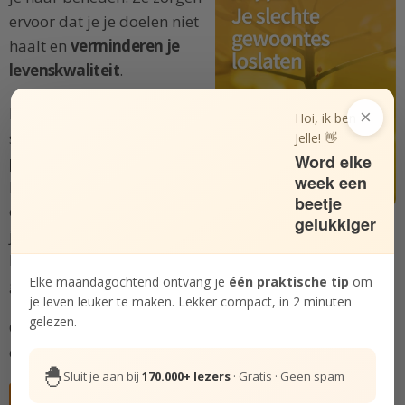
ervoor dat je je doelen niet
haalt en
verminderen je
levenskwaliteit
.
In deze Bundel gaan we
×
Hoi, ik ben
samen aan de slag met
Jelle! 👋
Word elke
praktische stappen
om je
week een
bewustzijn te vergroten,
beetje
een nieuwe versie van
gelukkiger
jezelf vorm te geven, je gewoontes los te laten en een
beter alternatief te vinden voor je onwenselijke
Elke maandagochtend ontvang je
één praktische tip
om
gewoontes.
je leven leuker te maken. Lekker compact, in 2 minuten
gelezen.
Ontdek hoe je je leven steeds leuker en leuker maakt
door jezelf te bevrijden van je slechte gewoontes.
🐣
Sluit je aan bij
170.000+ lezers
· Gratis · Geen spam
Gratis deelnemen aan cursus