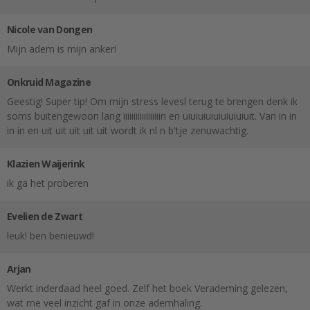
Nicole van Dongen
Mijn adem is mijn anker!
Onkruid Magazine
Geestig! Super tip! Om mijn stress levesl terug te brengen denk ik
soms buitengewoon lang iiiiiiiiiiiiiiiiiin en uiuiuiuiuiuiuiuiuit. Van in in
in in en uit uit uit uit uit wordt ik nl n b'tje zenuwachtig.
Klazien Waijerink
ik ga het proberen
Evelien de Zwart
leuk! ben benieuwd!
Arjan
Werkt inderdaad heel goed. Zelf het boek Verademing gelezen,
wat me veel inzicht gaf in onze ademhaling.