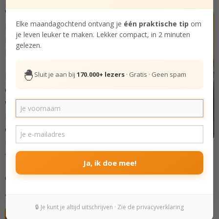
Wil je beter worden in het
Elke maandagochtend ontvang je
één praktische tip
om
beoefenen van
je leven leuker te maken. Lekker compact, in 2 minuten
mindfulness in je dagelijks
gelezen.
leven?
🐣
Sluit je aan bij
170.000+ lezers
· Gratis · Geen spam
In deze Bundel
onderzoeken we manieren
waarop we mindfulness
kunnen verweven in onze
dag. Fijn als toevoeging
naast je meditaties. Nog
fijner als mediteren je (nog) niet zo ligt.
Ja, ik doe mee!
Ontdek praktische oefeningen die je direct kunt
gebruiken voor meer innerlijke rust en blijdschap.
🔒 Je kunt je altijd uitschrijven · Zie de privacyverklaring
Gratis deelnemen aan cursus