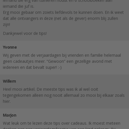
iemand die erg van tuinieren houdt en 6 schoolboeken aan
iemand die juf is.
Erg mooi gebaar om zoiets liefdevols te kunnen doen. En ik weet
dat alle ontvangers in deze (net als de gever) enorm blij zullen
zijn!
Dankjewel voor de tips!
Yvonne
Wij geven met de verjaardagen bij vrienden en familie helemaal
geen cadeautjes meer. “Gewoon” een gezellige avond met
iedereen en dat bevalt super! :-)
Willem
Heel mooi artikel. De meeste tips was ik al wel ooit
tegengekomen alleen nog nooit allemaal zo mooi bij elkaar zoals
hier.
Marjon
Wat leuk om te lezen deze tips over cadeaus. Ik moest meteen