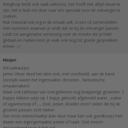
Kringloop biedt ook vaak uitkomst, het hoeft niet altijd nieuw te
zijn. Het is leuk om daar naar iets speciaal voor de ontvanger te
zoeken.
Wat meestal ook erg in de smaak valt, is een cd samenstellen
met nummers waarvan je vindt dat ze bij de ontvanger passen.
Leidt tot aangename verrassing over de moeite die je hebt
gedaan en nadien kom je vaak ook nog tot goede gesprekken
erover :-)
Marjan
Eetcadeautjes:
Jamie Oliver deed het idee ooit, met voorbeeld, aan de hand.
Destijds waren het ingemaakte citroenen…fantastische
smaakmakers!
Maar ook tafelzuur van overgebleven nog knapperige groenten: 2
kopjes lekkere azijn op 1 kopje gekookt afgekoeld water…suiker
of agavesiroop of…., zout, peper, kruiden en/of zaden die bij de
groente passen: echt lekker!
Een mooi ovenschaaltje (kan duur maar kan ook goedkoop) met
daarin een eigengemaakte pastei of taart. Ooit enorm
gewaardeerd toen ik het gaf.