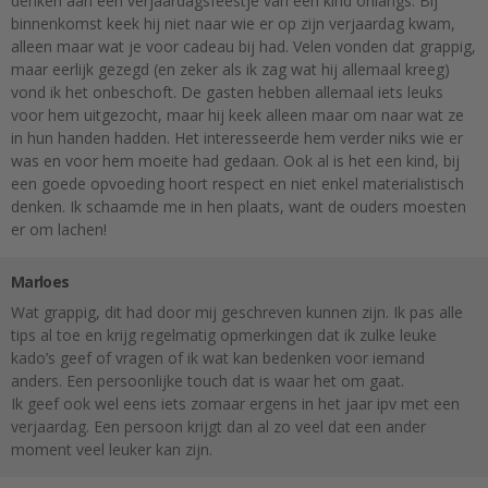
denken aan een verjaardagsfeestje van een kind onlangs. Bij
binnenkomst keek hij niet naar wie er op zijn verjaardag kwam,
alleen maar wat je voor cadeau bij had. Velen vonden dat grappig,
maar eerlijk gezegd (en zeker als ik zag wat hij allemaal kreeg)
vond ik het onbeschoft. De gasten hebben allemaal iets leuks
voor hem uitgezocht, maar hij keek alleen maar om naar wat ze
in hun handen hadden. Het interesseerde hem verder niks wie er
was en voor hem moeite had gedaan. Ook al is het een kind, bij
een goede opvoeding hoort respect en niet enkel materialistisch
denken. Ik schaamde me in hen plaats, want de ouders moesten
er om lachen!
Marloes
Wat grappig, dit had door mij geschreven kunnen zijn. Ik pas alle
tips al toe en krijg regelmatig opmerkingen dat ik zulke leuke
kado’s geef of vragen of ik wat kan bedenken voor iemand
anders. Een persoonlijke touch dat is waar het om gaat.
Ik geef ook wel eens iets zomaar ergens in het jaar ipv met een
verjaardag. Een persoon krijgt dan al zo veel dat een ander
moment veel leuker kan zijn.