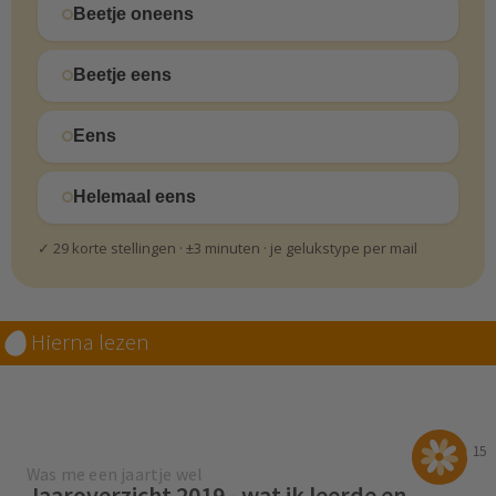
Beetje oneens
Beetje eens
Eens
Helemaal eens
✓ 29 korte stellingen · ±3 minuten · je gelukstype per mail
Hierna lezen
15
Was me een jaartje wel
Jaaroverzicht 2019 - wat ik leerde en