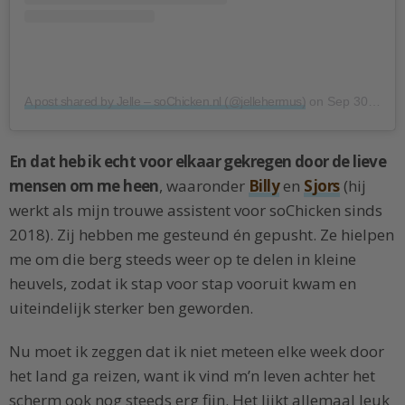
A post shared by Jelle – soChicken.nl (@jellehermus)
on
Sep 30, 2018 at 4:04am PDT
En dat heb ik echt voor elkaar gekregen door de lieve
mensen om me heen
, waaronder
Billy
en
Sjors
(hij
werkt als mijn trouwe assistent voor soChicken sinds
2018). Zij hebben me gesteund én gepusht. Ze hielpen
me om die berg steeds weer op te delen in kleine
heuvels, zodat ik stap voor stap vooruit kwam en
uiteindelijk sterker ben geworden.
Nu moet ik zeggen dat ik niet meteen elke week door
het land ga reizen, want ik vind m’n leven achter het
scherm ook nog steeds erg fijn. Het lijkt allemaal leuk