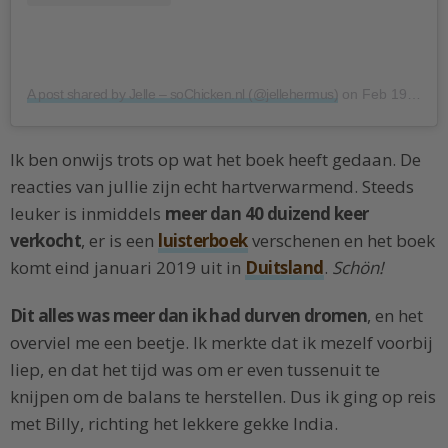
A post shared by Jelle – soChicken.nl (@jellehermus)
on
Feb 19, 2018 at 12:25pm PST
Ik ben onwijs trots op wat het boek heeft gedaan. De
reacties van jullie zijn echt hartverwarmend. Steeds
leuker is inmiddels
meer dan 40 duizend keer
verkocht
, er is een
luisterboek
verschenen en het boek
komt eind januari 2019 uit in
Duitsland
.
Schön!
Dit alles was meer dan ik had durven dromen
, en het
overviel me een beetje. Ik merkte dat ik mezelf voorbij
liep, en dat het tijd was om er even tussenuit te
knijpen om de balans te herstellen. Dus ik ging op reis
met Billy, richting het lekkere gekke India.