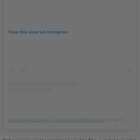
View this post on Instagram
A post shared by Jelle – soChicken.nl (@jellehermus)
on
Apr 9, 2018 at 6:58am PDT