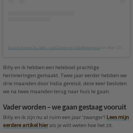
A post shared by Jelle – soChicken.nl (@jellehermus)
on
Mar 19, 2018 at 9:06pm PDT
Billy en ik hebben een heleboel prachtige
herinneringen gemaakt. Twee jaar eerder hebben we
drie maanden door India gereisd, deze keer besloten
we na twee maanden terug naar huis te gaan.
Vader worden – we gaan gestaag vooruit
Billy en ik zijn nu al ruim een jaar ‘zwanger’!
Lees mijn
eerdere artikel hier
als je wilt weten hoe het zit.