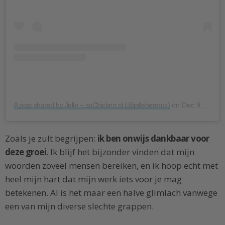
A post shared by Jelle – soChicken.nl (@jellehermus)
on
Dec 9, 2018 at 7:42am PST
Zoals je zult begrijpen:
ik ben onwijs dankbaar voor
deze groei
. Ik blijf het bijzonder vinden dat mijn
woorden zoveel mensen bereiken, en ik hoop echt met
heel mijn hart dat mijn werk iets voor je mag
betekenen. Al is het maar een halve glimlach vanwege
een van mijn diverse slechte grappen.