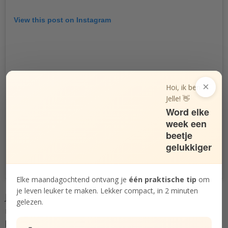
View this post on Instagram
×
Hoi, ik ben
Jelle! 👋
Word elke
week een
beetje
gelukkiger
A post shared by Jelle – soChicken.nl (@jellehermus)
on
Mar 2, 2018 at 6:06am PST
Elke maandagochtend ontvang je
één praktische tip
om
je leven leuker te maken. Lekker compact, in 2 minuten
Je weet wat er gebeurt als je grondig begint op te
gelezen.
ruimen in huis:
het wordt eerst een rotzooi voordat
het opgeruimd wordt
. Ik zit nu in dat proces met