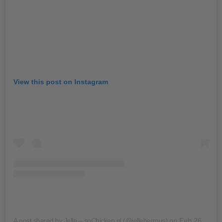
View this post on Instagram
A post shared by Jelle – soChicken.nl (@jellehermus)
on
Feb 26, 2018 at 8:34pm PST