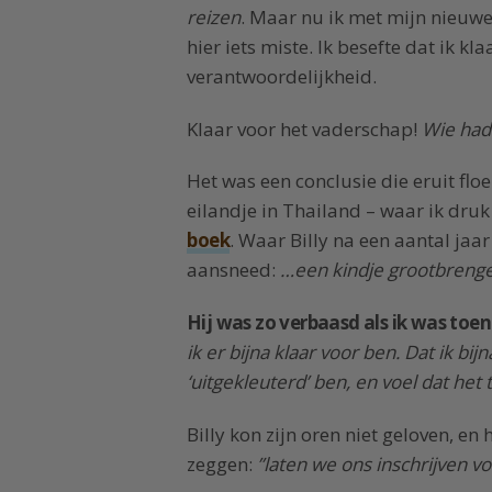
reizen
. Maar nu ik met mijn nieuwe 
hier iets miste. Ik besefte dat ik k
verantwoordelijkheid.
Klaar voor het vaderschap!
Wie had
Het was een conclusie die eruit flo
eilandje in Thailand – waar ik dru
boek
. Waar Billy na een aantal jaa
aansneed:
…een kindje grootbreng
Hij was zo verbaasd als ik was toen 
ik er bijna klaar voor ben. Dat ik bi
‘uitgekleuterd’ ben, en voel dat het t
Billy kon zijn oren niet geloven, en
zeggen:
”laten we ons inschrijven vo