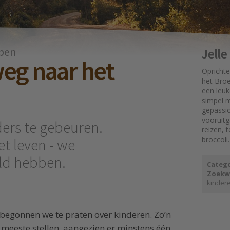
ben
Jell
weg naar het
Oprichte
het Broe
een leuk
simpel mo
gepassi
vooruit
nders te gebeuren.
reizen, 
broccoli.
et leven - we
ld hebben.
Catego
Zoekw
kinder
 begonnen we te praten over kinderen. Zo’n
 meeste stellen, aangezien er minstens één