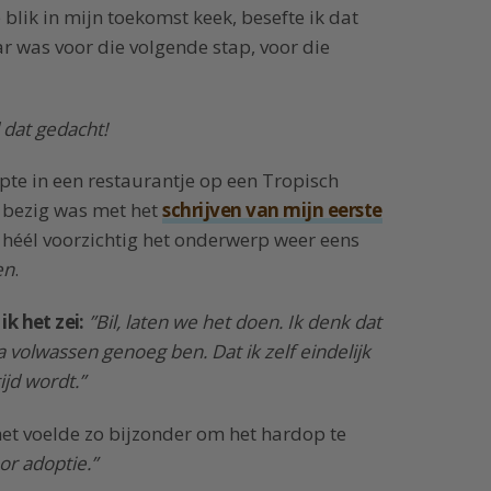
blik in mijn toekomst keek, besefte ik dat
laar was voor die volgende stap, voor die
 dat gedacht!
epte in een restaurantje op een Tropisch
k bezig was met het
schrijven van mijn eerste
r héél voorzichtig het onderwerp weer eens
en
.
ik het zei:
”Bil, laten we het doen. Ik denk dat
jna volwassen genoeg ben. Dat ik zelf eindelijk
ijd wordt.”
 het voelde zo bijzonder om het hardop te
or adoptie.”