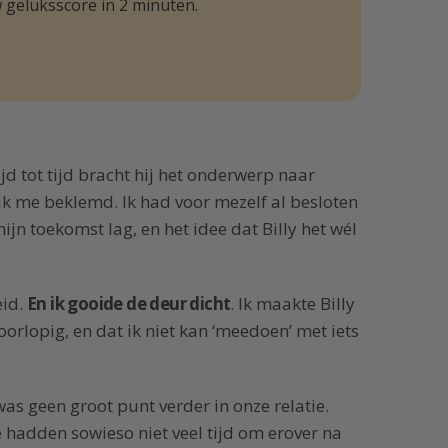
 geluksscore in 2 minuten.
ijd tot tijd bracht hij het onderwerp naar
ik me beklemd. Ik had voor mezelf al besloten
ijn toekomst lag, en het idee dat Billy het wél
eid.
En ik gooide de deur dicht
. Ik maakte Billy
voorlopig, en dat ik niet kan ‘meedoen’ met iets
was geen groot punt verder in onze relatie.
hadden sowieso niet veel tijd om erover na