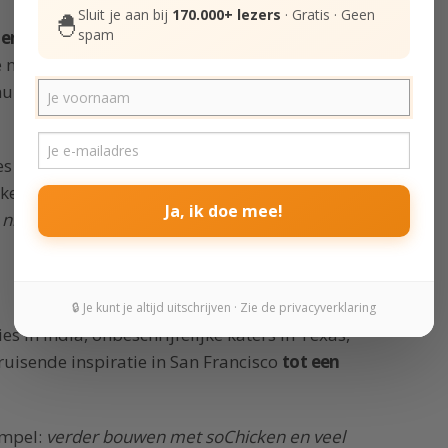
Sluit je aan bij
170.000+ lezers
· Gratis · Geen
🐣
spam
 begon het vrije rondzwerven als
ie nieuwe plekken, mensen en oppervlakkige
huis in bepaalde opzichten vrijer ben dan op
les wat ik nodig heb, lieve mensen om me
 ken, mensen die me kennen en begrijpen,
Ja, ik doe mee!
e
niets
te doen omdat ik niet bang hoef te zijn
🔒 Je kunt je altijd uitschrijven · Zie de privacyverklaring
s in India, onbeschrijfelijke katers in Texas,
uisende inspiratie in San Francisco
tot een
impel:
verder bouwen met soChicken en veel