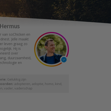
e Hermus
r van soChicken en
dnest. Jelle maakt
er leven graag zo
gelijk. Hij is
oneerd over
gang, duurzaamheid,
technologie en
rie:
Gelukkig zijn
oorden:
adopteren
,
adoptie
,
homo
,
kind
,
en
,
vader
,
vaderschap