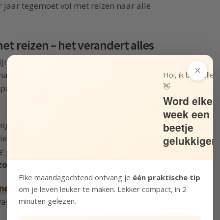
 jaar tegemoet vol met reizen naar alle
et reizen – het verandert alles
ijn persoonlijke groei. Niet alleen omdat ik op
×
 na te denken.
Maar ook omdat ik mezelf
Hoi, ik ben Jelle!
👋
 patronen thuis –
nieuwe kanten van mezelf
Word elke
week een
chtgegooid was er een nieuwe situatie
beetje
iet langer het gevoel dat ik mijn vrijheid
gelukkiger
e’ plan om een kind op te voeden.
Ik had
oeken wat ik zelf nu écht wil
.
Elke maandagochtend ontvang je
één praktische tip
nel
– op de verkeerde plek. Iets wat ik leerde
om je leven leuker te maken. Lekker compact, in 2
minuten gelezen.
 was als een vogel en het tóch voor elkaar kreeg