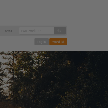
over
Ga
Log in
Word lid