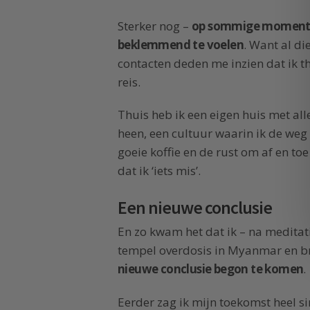
Sterker nog –
op sommige momenten
beklemmend te voelen
. Want al d
contacten deden me inzien dat ik t
reis.
Thuis heb ik een eigen huis met al
heen, een cultuur waarin ik de weg
goeie koffie en de rust om af en to
dat ik ‘iets mis’.
Een nieuwe conclusie
En zo kwam het dat ik – na meditatie
tempel overdosis in Myanmar en br
nieuwe conclusie begon te komen
.
Eerder zag ik mijn toekomst heel s