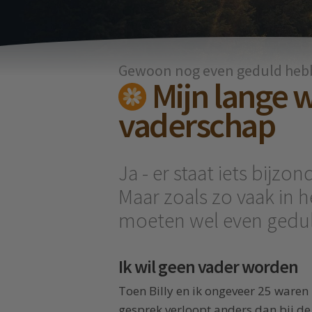
Gewoon nog even geduld heb
Mijn lange 
vaderschap
Ja - er staat iets bijzo
Maar zoals zo vaak in h
moeten wel even gedu
Ik wil geen vader worden
Toen Billy en ik ongeveer 25 waren
gesprek verloopt anders dan bij de