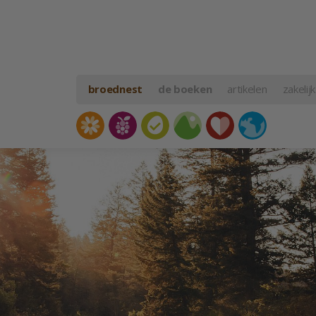
broednest
de boeken
artikelen
zakelijk