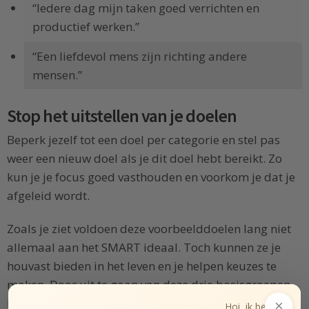
“Iedere dag mijn taken goed verrichten en
productief werken.”
“Een liefdevol mens zijn richting andere
mensen.”
Stop het uitstellen van je doelen
Beperk jezelf tot een doel per categorie en stel pas
weer een nieuw doel als je dit doel hebt bereikt. Zo
kun je je focus goed vasthouden en voorkom je dat je
afgeleid wordt.
Zoals je ziet voldoen deze voorbeelddoelen lang niet
allemaal aan het SMART ideaal. Toch kunnen ze je
houvast bieden in het leven en je helpen keuzes te
maken. Door uit te gaan van deze drie basisgroepen
kun je snel de voor jouw belangrijke doelen stellen en
×
Hoi, ik ben