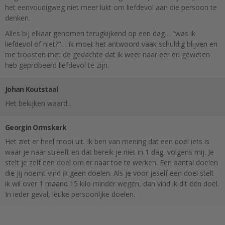
het eenvoudigweg niet meer lukt om liefdevol aan die persoon te
denken.
Alles bij elkaar genomen terugkijkend op een dag… "was ik
liefdevol of niet?"… ik moet het antwoord vaak schuldig blijven en
me troosten met de gedachte dat ik weer naar eer en geweten
heb geprobeerd liefdevol te zijn.
Johan Koutstaal
Het bekijken waard…
Georgin Ormskerk
Het ziet er heel mooi uit. Ik ben van mening dat een doel iets is
waar je naar streeft en dat bereik je niet in 1 dag, volgens mij. Je
stelt je zelf een doel om er naar toe te werken. Een aantal doelen
die jij noemt vind ik geen doelen. Als je voor jeself een doel stelt
ik wil over 1 maand 15 kilo minder wegen, dan vind ik dit een doel.
In ieder geval, leuke persoonljke doelen.