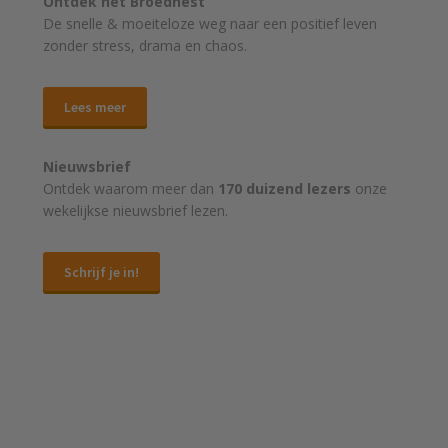
Ontdek het Broednest
De snelle & moeiteloze weg naar
een positief leven
zonder stress, drama en chaos.
Lees meer
Nieuwsbrief
Ontdek waarom meer dan
170 duizend lezers
onze
wekelijkse nieuwsbrief lezen.
Schrijf je in!