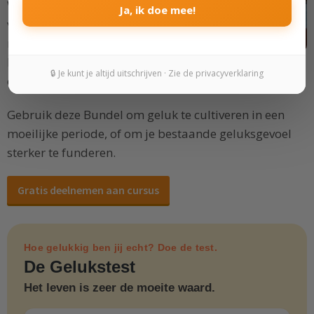
Wil je je vaker gelukkig
Ja, ik doe mee!
voelen met minder
moeite? In deze Bundel
bespreken we
vijf vaardigheden
die je kunt inzetten
🔒 Je kunt je altijd uitschrijven · Zie de privacyverklaring
om geluk te vinden in jezelf.
Gebruik deze Bundel om geluk te cultiveren in een
moeilijke periode, of om je bestaande geluksgevoel
sterker te funderen.
Gratis deelnemen aan cursus
Hoe gelukkig ben jij echt? Doe de test.
De Gelukstest
Het leven is zeer de moeite waard.