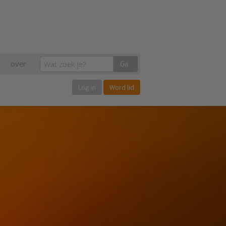
over
Ga
Log in
Word lid