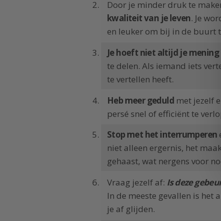
Door je minder druk te maken
kwaliteit van je leven
. Je wor
en leuker om bij in de buurt t
Je hoeft niet altijd je mening
te delen. Als iemand iets vert
te vertellen heeft.
Heb meer geduld
met jezelf 
persé snel of efficiënt te verl
Stop met het interrumperen
niet alleen ergernis, het maa
gehaast, wat nergens voor nod
Vraag jezelf af:
Is deze gebeu
In de meeste gevallen is het
je af glijden.