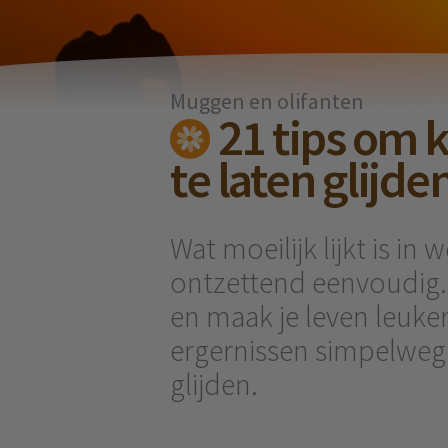
Muggen en olifanten
21 tips om k
te laten glijde
Wat moeilijk lijkt is in
ontzettend eenvoudig.
en maak je leven leuke
ergernissen simpelweg v
glijden.