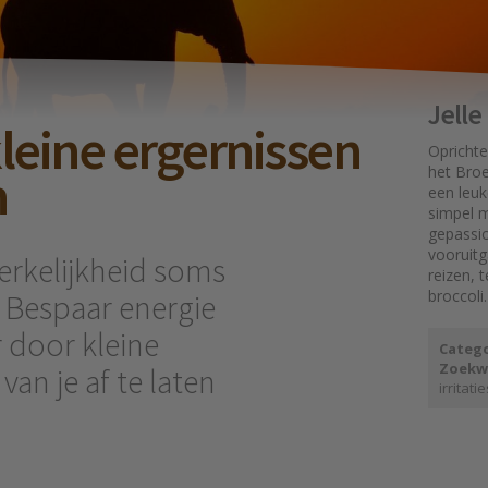
Jell
leine ergernissen
Oprichte
n
het Broe
een leuk
simpel mo
gepassi
vooruit
 werkelijkheid soms
reizen, 
broccoli.
 Bespaar energie
r door kleine
Catego
Zoekw
an je af te laten
irritatie