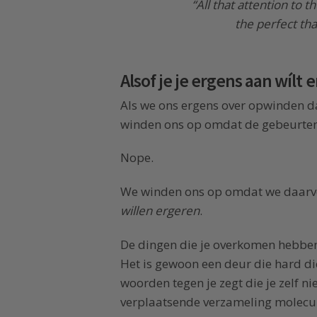
“All that attention to th
the perfect that
Alsof je je ergens aan wílt 
Als we ons ergens over opwinden 
winden ons op omdat de gebeurteni
Nope.
We winden ons op omdat we daarvo
willen ergeren
.
De dingen die je overkomen hebben 
Het is gewoon een deur die hard di
woorden tegen je zegt die je zelf 
verplaatsende verzameling molecule