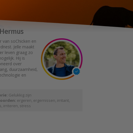
e Hermus
r van soChicken en
dnest. Jelle maakt
er leven graag zo
gelijk. Hij is
oneerd over
gang, duurzaamheid,
technologie en
rie:
Gelukkig zijn
oorden:
ergeren
,
ergernissen
,
irritant
,
s
,
irriteren
,
stress