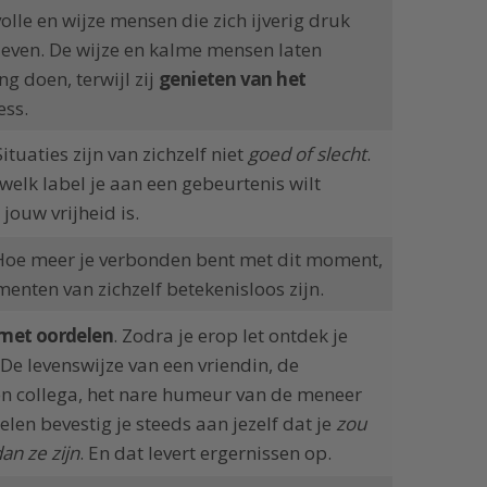
volle en wijze mensen die zich ijverig druk
 leven. De wijze en kalme mensen laten
g doen, terwijl zij
genieten van het
ess.
 Situaties zijn van zichzelf niet
goed of slecht
.
 welk label je aan een gebeurtenis wilt
jouw vrijheid is.
 Hoe meer je verbonden bent met dit moment,
menten van zichzelf betekenisloos zijn.
 met oordelen
. Zodra je erop let ontdek je
 De levenswijze van een vriendin, de
en collega, het nare humeur van de meneer
elen bevestig je steeds aan jezelf dat je
zou
an ze zijn
. En dat levert ergernissen op.