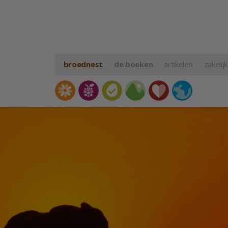
broednest
de boeken
artikelen
zakelijk