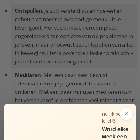
Ontspullen
. Je zult versteld staan hoeveel er
gebeurt wanneer je overbodige meuk uit je
leven gooit. Het voelt misschien compleet
ongerelateerd ten opzichte van de problemen in
je leven, maar onbewust zet ontspullen van alles
in beweging. Het is bovendien lekker praktisch –
je kunt er direct mee beginnen!
Mediteren
. Met een paar keer bewust
ademhalen kun je je gemoedstoestand al
omkeren. Met een paar minuten mediteren kan
het voelen alsof je problemen veel minder zwaar
zijn geworden. Doe het een paar minuten per
×
Hoi, ik ben
dag, en je gaat in sneltreinvaart richting een
Jelle! 👋
breder perspectief en meer innerlijke rust.
Word elke
week een
Journaling
. Door te schrijven over je