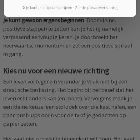
opladen!
🔒 Je kunt je altijd uitschrijven · Zie de privacyverklaring
Je kunt gewoon ergens beginnen
. Door kleine,
positieve stappen te zetten kun je het tij namelijk
verrassend eenvoudig keren. Je doorbreekt het
neerwaartse momentum en zet een positieve spiraal
in gang.
Kies nu voor een nieuwe richting
Een leven vol tegenzin verander je vaak niet bij een
drastische beslissing. Het begint bij het besef dat het
leven echt anders kan (en moet!). Vervolgens maak je
een kleine keuze: een stofdoek over die kast halen, een
paar push-ups doen voor de tv of je gedachten op
papier zetten.
Het gaat niet om wat je binnenkort wil doen. Het gaat