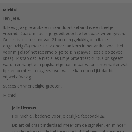
Michiel
Hey Jelle.
Ik lees graag je artikelen maar dit artikel vind ik een beetje
vreemd. Daarom zou ik je goedbedoelde feedback willen geven.
De lijst is interessant van 21 punten (gelukkig ben ik niet
ongelukkig 🥳) maar als ik onderaan kom in het artikel voelt het
voor mij alsof het reclame blijkt te zijn (paywall zoals op zoveel
sites). Ik snap dat je niet alles uit je broednest cursus prijsgeeft
want hier hangt een prijskaartje aan, maar waar ik normaliter wat
tips en pointers teruglees over wat je kan doen lijkt dat hier
vrijwel afwezig.
Succes en vriendelijke groeten,
Michiel
Jelle Hermus
Hoi Michiel, bedankt voor je eerlijke feedback! 🙏
Dit artikel draait inderdaad meer om de signalen, en minder
om de oplossing. Je hebt een punt, ik heb een link naar een