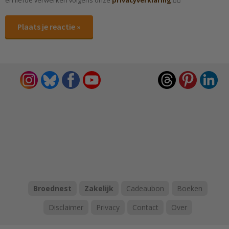
en liefde verwerken volgens onze
privacyverklaring
.✌🏻
Plaats je reactie »
Broednest
Zakelijk
Cadeaubon
Boeken
Disclaimer
Privacy
Contact
Over