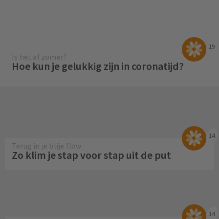
19
Is het al zomer?
Hoe kun je gelukkig zijn in coronatijd?
14
Terug in je blije flow
Zo klim je stap voor stap uit de put
14