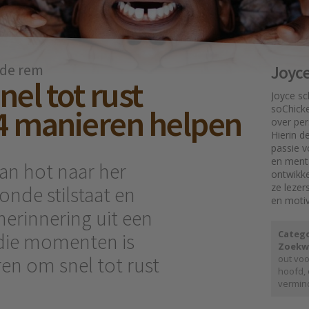
 de rem
Joyc
nel tot rust
Joyce sc
4 manieren helpen
soChicke
over per
Hierin d
passie vo
en ment
van hot naar her
ontwikk
ze lezers
onde stilstaat en
en motiv
erinnering uit een
Catego
r die momenten is
Zoekw
ren om snel tot rust
out vo
hoofd
,
vermin