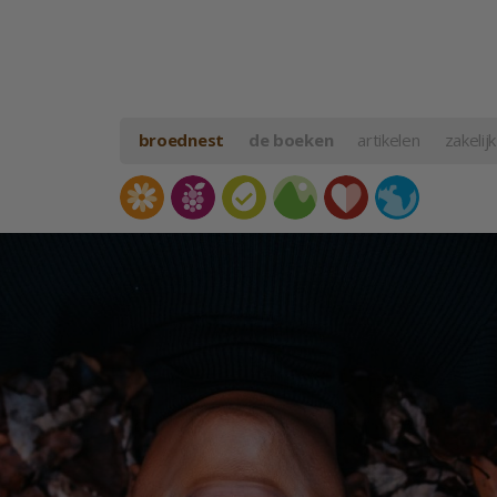
broednest
de boeken
artikelen
zakelijk