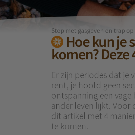
Stop met gasgeven en trap op
Hoe kun je s
komen? Deze 
Er zijn periodes dat je 
rent, je hoofd geen sec
ontspanning een vage h
ander leven lijkt. Voo
dit artikel met 4 manie
te komen.