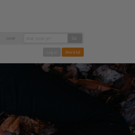
over
Ga
Log in
Word lid