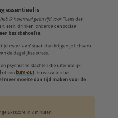
g essentieel is
eb ik helemaal geen tijd voor.”
Lees dan
n, eten, drinken, onderdak en sociaal
een basisbehoefte.
tijd maar ‘aan’ staat, dan krijgen je lichaam
van de dagelijkse stress.
 en psychische klachten die uiteindelijk
d
of een
burn-out
. En we weten het
el meer moeite dan tijd maken voor de
 geluksscore in 2 minuten.