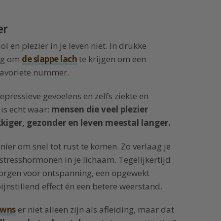
er
l en plezier in je leven niet. In drukke
nig om
de slappe lach
te krijgen om een
 favoriete nummer.
depressieve gevoelens en zelfs ziekte en
s echt waar:
mensen die veel plezier
kiger, gezonder en leven meestal langer.
ier om snel tot rust te komen. Zo verlaag je
stresshormonen in je lichaam. Tegelijkertijd
e zorgen voor ontspanning, een opgewekt
ijnstillend effect én een betere weerstand.
owns
er niet alleen zijn als afleiding, maar dat