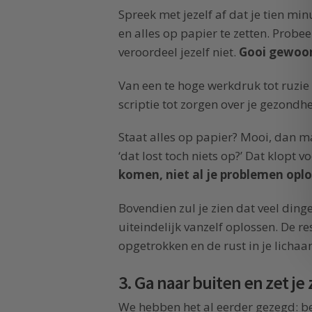
Spreek met jezelf af dat je tien mi
en alles op papier te zetten. Probeer
veroordeel jezelf niet.
Gooi gewoon 
Van een te hoge werkdruk tot ruzie 
scriptie tot zorgen over je gezondhe
Staat alles op papier? Mooi, dan ma
‘dat lost toch niets op?’ Dat klopt 
komen, niet al je problemen opl
Bovendien zul je zien dat veel ding
uiteindelijk vanzelf oplossen. De re
opgetrokken en de rust in je lichaa
3. Ga naar buiten en zet je
We hebben het al eerder gezegd: b