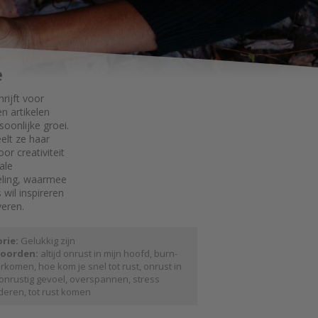
e
hrijft voor
n artikelen
soonlijke groei.
eelt ze haar
or creativiteit
ale
eling, waarmee
 wil inspireren
eren.
rie:
Gelukkig zijn
oorden:
altijd onrust in mijn hoofd
,
burn-
orkomen
,
hoe kom je snel tot rust
,
onrust in
onrustig gevoel
,
overspannen
,
stress
deren
,
tot rust komen