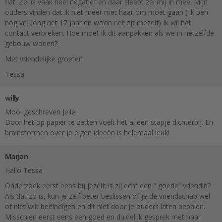
flat. Zei is vaak heel negatief en daar sleept zei mij in mee. Mijn
ouders vinden dat ik niet meer met haar om moet gaan ( ik ben
nog vrij jong net 17 jaar en woon net op mezelf) Ik wil het
contact verbreken. Hoe moet ik dit aanpakken als we in hetzelfde
gebouw wonen?
Met vriendelijke groeten
Tessa
willy
Mooi geschreven Jelle!
Door het op papier te zetten voelt het al een stapje dichterbij. En
brainstormen over je eigen ideeën is helemaal leuk!
Marjan
Hallo Tessa
Onderzoek eerst eens bij jezelf: is zij echt een ” goede” vriendin?
Als dat zo is, kun je zelf beter beslissen of je de vriendschap wel
of niet wilt beëindigen en dit niet door je ouders laten bepalen.
Misschien eerst eens een goed en duidelijk gesprek met haar