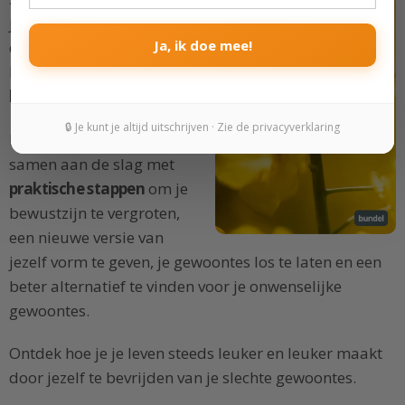
je naar beneden. Ze zorgen
Ja, ik doe mee!
ervoor dat je je doelen niet
haalt en
verminderen je
levenskwaliteit
.
🔒 Je kunt je altijd uitschrijven · Zie de privacyverklaring
In deze Bundel gaan we
samen aan de slag met
praktische stappen
om je
bewustzijn te vergroten,
een nieuwe versie van
jezelf vorm te geven, je gewoontes los te laten en een
beter alternatief te vinden voor je onwenselijke
gewoontes.
Ontdek hoe je je leven steeds leuker en leuker maakt
door jezelf te bevrijden van je slechte gewoontes.