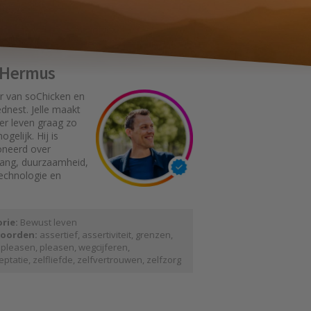
e Hermus
r van soChicken en
dnest. Jelle maakt
er leven graag zo
gelijk. Hij is
oneerd over
gang, duurzaamheid,
technologie en
rie:
Bewust leven
oorden:
assertief
,
assertiviteit
,
grenzen
,
 pleasen
,
pleasen
,
wegcijferen
,
eptatie
,
zelfliefde
,
zelfvertrouwen
,
zelfzorg