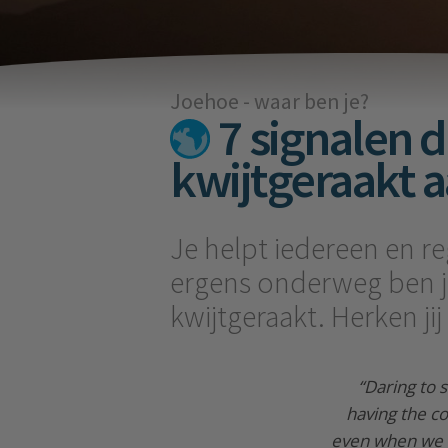
Joehoe - waar ben je?
7 signalen da
kwijtgeraakt 
Je helpt iedereen en re
ergens onderweg ben je
kwijtgeraakt. Herken ji
“Daring to 
having the co
even when we r