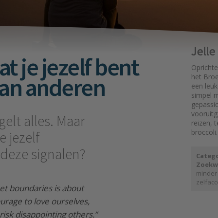
Jell
t je jezelf bent
Oprichte
aan anderen
het Broe
een leuk
simpel mo
gepassi
vooruit
gelt alles. Maar
reizen, 
broccoli.
 jezelf
j deze signalen?
Catego
Zoekw
minder
zelfacc
set boundaries is about
urage to love ourselves,
isk disappointing others.”