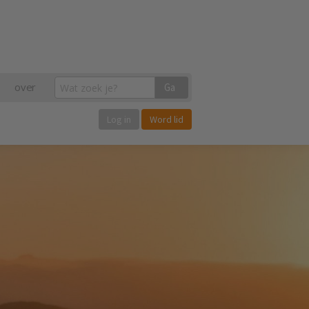
over
Ga
Log in
Word lid