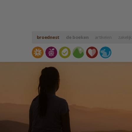
broednest
de boeken
artikelen
zakelijk