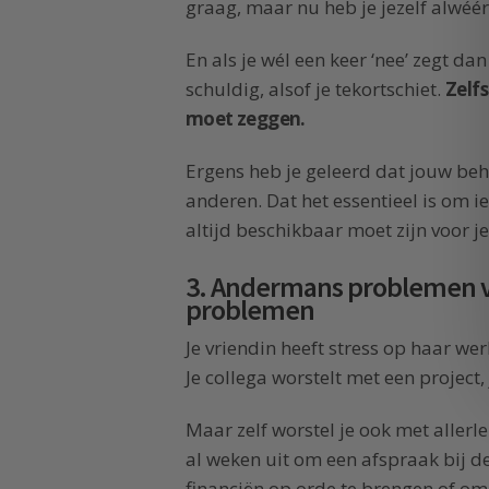
graag, maar nu heb je jezelf alwéér
En als je wél een keer ‘nee’ zegt dan 
schuldig, alsof je tekortschiet.
Zelfs
moet zeggen.
Ergens heb je geleerd dat jouw beh
anderen. Dat het essentieel is om 
altijd beschikbaar moet zijn voor j
3. Andermans problemen v
problemen
Je vriendin heeft stress op haar wer
Je collega worstelt met een project,
Maar zelf worstel je ook met allerle
al weken uit om een afspraak bij d
financiën op orde te brengen of om 