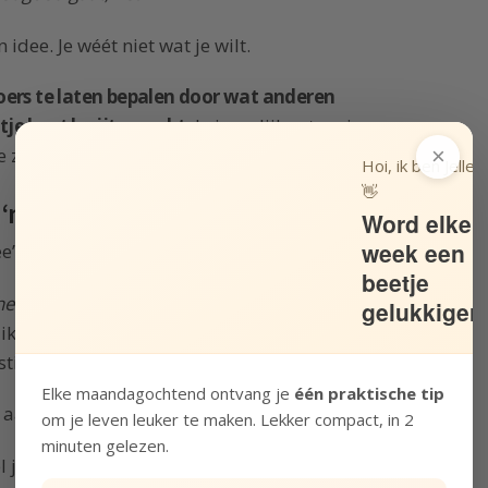
 idee. Je wéét niet wat je wilt.
oers te laten bepalen door wat anderen
etje bent kwijtgeraakt.
Je innerlijke stem is
×
 zelfs vergeten hoe die klinkt.
Hoi, ik ben Jelle!
👋
e ‘nee’ zegt
Word elke
week een
e’.
beetje
helpen?”
Je ziet het bericht binnenkomen en je
gelukkiger
ik. Je hebt eigenlijk geen tijd. Je bent moe. Je
tig aan te doen.
Elke maandagochtend ontvang je
één praktische tip
l aan het typen:
“Ja hoor! Komt goed.”
om je leven leuker te maken. Lekker compact, in 2
minuten gelezen.
 je al spijt. Want natuurlijk help je anderen