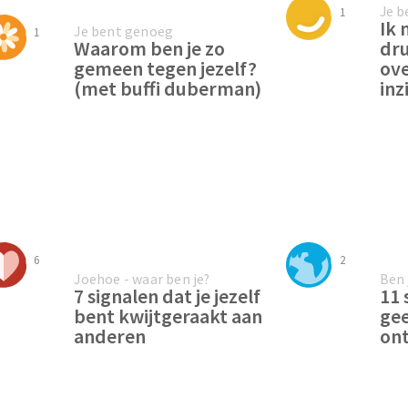
Je b
1
Ik 
Je bent genoeg
1
Waarom ben je zo
dr
gemeen tegen jezelf?
ove
(met buffi duberman)
inz
6
2
Joehoe - waar ben je?
Ben 
7 signalen dat je jezelf
11 
bent kwijtgeraakt aan
gee
anderen
on