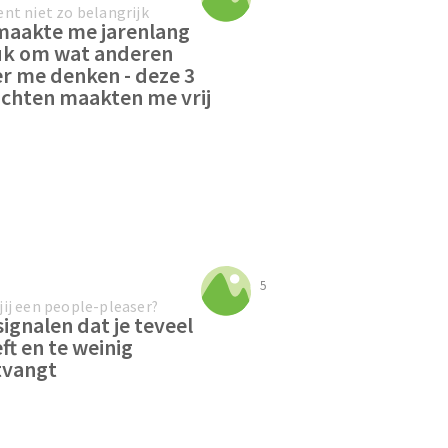
ent niet zo belangrijk
maakte me jarenlang
uk om wat anderen
r me denken - deze 3
ichten maakten me vrij
5
jij een people-pleaser?
signalen dat je teveel
ft en te weinig
tvangt