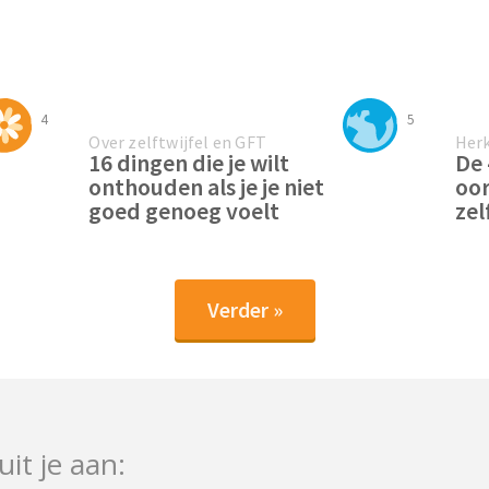
4
5
Over zelftwijfel en GFT
Herk
16 dingen die je wilt
De
onthouden als je je niet
oor
goed genoeg voelt
ze
Verder »
uit je aan: