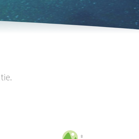
tie.
8