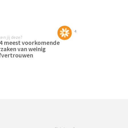
4
en jij deze?
 4 meest voorkomende
zaken van weinig
lfvertrouwen