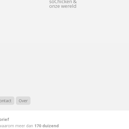
soChicken &
onze wereld
ontact
Over
brief
waarom meer dan
170 duizend