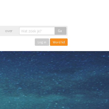
over
Ga
Log in
Word lid