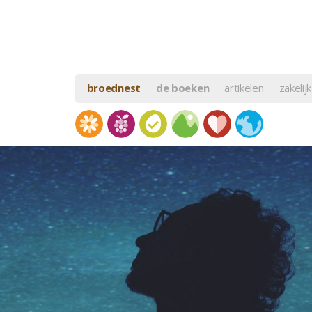
broednest
de boeken
artikelen
zakelijk