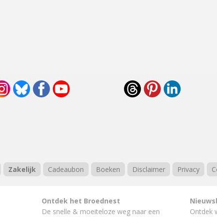
Zakelijk
Cadeaubon
Boeken
Disclaimer
Privacy
C
Ontdek het Broednest
Nieuws
De snelle & moeiteloze weg naar
een
Ontdek 