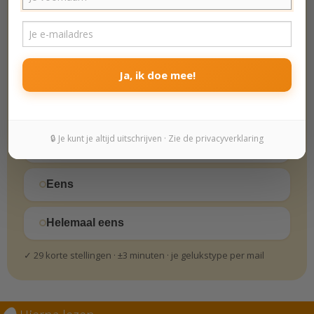
Helemaal oneens
Oneens
Ja, ik doe mee!
Beetje oneens
🔒 Je kunt je altijd uitschrijven · Zie de privacyverklaring
Beetje eens
Eens
Helemaal eens
✓ 29 korte stellingen · ±3 minuten · je gelukstype per mail