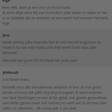
Inge
lieve Jelle, dank je wel voor je mooie kado.
Ik word altijd weer blij van Sochicken: jullie weten te raken en het
is zo duidelijk dat de artikelen uit een warm hart komen! Veel liefs,
Inge.
Jess
Mede dankzij jullie inspiratie ben ik voor mezelf begonnen en
maak ik nu van mijn hobby ook mijn werk! Dank naar jullie
allemaal!
Allemaal een goed 2011!!! Maak het jouw jaar!
JAhNoszh
SoChicken team,
bedankt voor alle stimulerende artikelen! Ik lees ze met groot
plezier en hoop dat jullie nog lang doorgaan. Ik wens iedereen
een fijne feestdagen en een al het geluk, een goede gezondheid,
veel liefde [geven maar ook nemen] en werk aan je dromen dan
zullen ze uitkomen… Elk nieuw jaar is jou jaar!