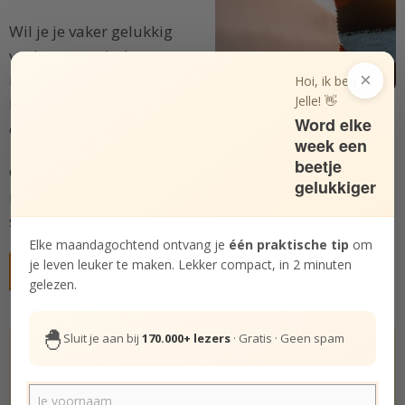
Wil je je vaker gelukkig
voelen met minder
×
moeite? In deze Bundel
Hoi, ik ben
Jelle! 👋
bespreken we
vijf vaardigheden
die je kunt inzetten
Word elke
om geluk te vinden in jezelf.
week een
beetje
Gebruik deze Bundel om geluk te cultiveren in een
gelukkiger
moeilijke periode, of om je bestaande geluksgevoel
sterker te funderen.
Elke maandagochtend ontvang je
één praktische tip
om
je leven leuker te maken. Lekker compact, in 2 minuten
Gratis deelnemen aan cursus
gelezen.
🐣
Sluit je aan bij
170.000+ lezers
· Gratis · Geen spam
Hoe gelukkig ben jij echt? Doe de test.
De Gelukstest
Het leven is zeer de moeite waard.