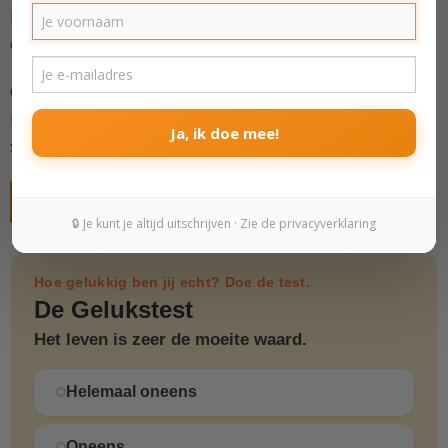
bespreken we
vijf vaardigheden
die je kunt inzetten
om geluk te vinden in jezelf.
Gebruik deze Bundel om geluk te cultiveren in een
moeilijke periode, of om je bestaande geluksgevoel
Ja, ik doe mee!
sterker te funderen.
Gratis deelnemen aan cursus
🔒 Je kunt je altijd uitschrijven · Zie de privacyverklaring
Hoe gelukkig ben jij echt? Doe de test.
De Gelukstest
Het leven is zeer de moeite waard.
Helemaal oneens
Oneens