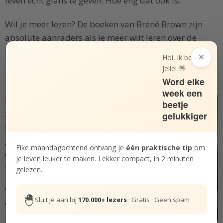
leven echt glans te geven. Hoe eng dat ook is.
Wil je meer lezen? De boeken van Brené Brown zijn
absolute aanraders als je meer wilt leren over de
kracht van kwetsbaarheid.
×
Hoi, ik ben
Jelle! 👋
Echt geluk vinden in jezelf
Word elke
week een
Hoe kun je gelukkig zijn,
beetje
zelfs als het leven niet
gelukkiger
loopt zoals je wilt? Door je
geluk los te koppelen van
Elke maandagochtend ontvang je
één praktische tip
om
de externe wereld en
geluk
je leven leuker te maken. Lekker compact, in 2 minuten
te vinden in jezelf
.
gelezen.
Wil je je vaker gelukkig
🐣
Sluit je aan bij
170.000+ lezers
· Gratis · Geen spam
voelen met minder
moeite? In deze Bundel