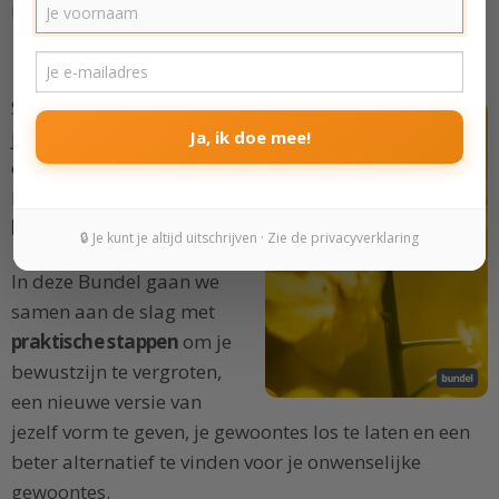
maken.
Maak je leven beter
Slechte gewoontes trekken
je naar beneden. Ze zorgen
Ja, ik doe mee!
ervoor dat je je doelen niet
haalt en
verminderen je
levenskwaliteit
.
🔒 Je kunt je altijd uitschrijven · Zie de privacyverklaring
In deze Bundel gaan we
samen aan de slag met
praktische stappen
om je
bewustzijn te vergroten,
een nieuwe versie van
jezelf vorm te geven, je gewoontes los te laten en een
beter alternatief te vinden voor je onwenselijke
gewoontes.