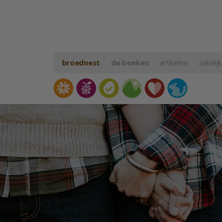
broednest
de boeken
artikelen
zakelijk