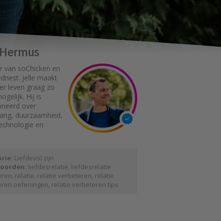
e Hermus
r van soChicken en
dnest. Jelle maakt
er leven graag zo
gelijk. Hij is
oneerd over
gang, duurzaamheid,
technologie en
rie:
Liefdevol zijn
oorden:
liefdesrelatie
,
liefdesrelatie
eren
,
relatie
,
relatie verbeteren
,
relatie
eren oefeningen
,
relatie verbeteren tips