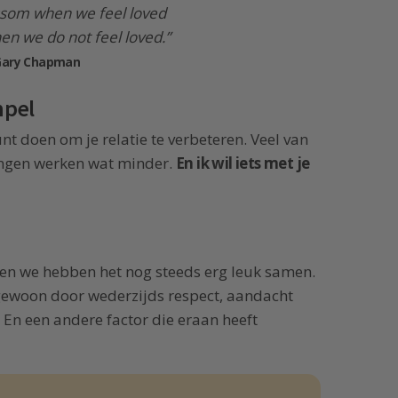
ossom when we feel loved
en we do not feel loved.”
Gary Chapman
mpel
kunt doen om je relatie te verbeteren. Veel van
ingen werken wat minder.
En ik wil iets met je
 en we hebben het nog steeds erg leuk samen.
 gewoon door wederzijds respect, aandacht
En een andere factor die eraan heeft