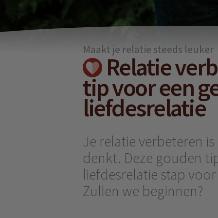
Maakt je relatie steeds leuker
Relatie verb
tip voor een g
liefdesrelatie
Je relatie verbeteren i
denkt. Deze gouden tip
liefdesrelatie stap voor
Zullen we beginnen?