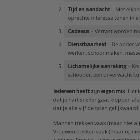
Tijd en aandacht
– Met elkaa
oprechte interesse tonen in e
Cadeaus
– Verrast worden m
Dienstbaarheid
– De ander ve
werken, schoonmaken, masser
Lichamelijke aanraking
– Knu
schouder, een onverwacht kusj
Iedereen heeft zijn eigen mix
. Het 
dat je hart sneller gaat kloppen als 
dat je alle vijf de talen gelijkwaard
Mannen trekken vaak (maar niet alt
Vrouwen trekken vaak (maar opnieuw
cadeaus
. Precies – weet je meteen 