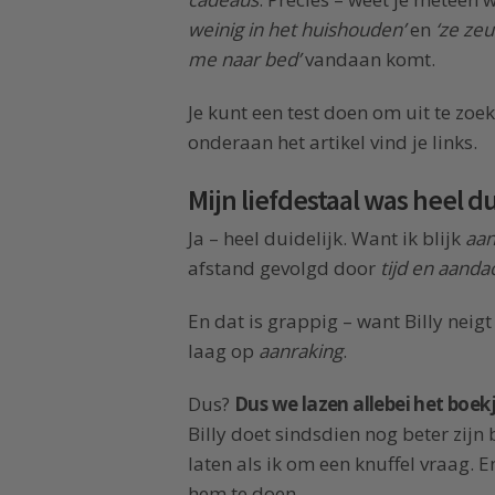
weinig in het huishouden’
en
‘ze ze
me naar bed’
vandaan komt.
Je kunt een test doen om uit te zoek
onderaan het artikel vind je links.
Mijn liefdestaal was heel du
Ja – heel duidelijk. Want ik blijk
aan
afstand gevolgd door
tijd en aanda
En dat is grappig – want Billy neig
laag op
aanraking
.
Dus?
Dus we lazen allebei het boe
Billy doet sindsdien nog beter zijn
laten als ik om een knuffel vraag. 
hem te doen.