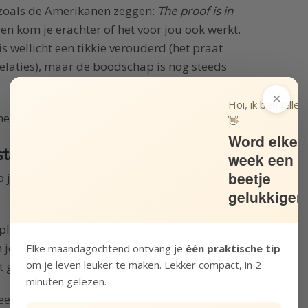
 zoals de Amerikanen zeggen:
The proof is in
ren kom je erachter of het voor jou ook werkt.
is wellicht een tikkie verouderd (het praat
relaties), maar de boodschap is nog steeds
×
Hoi, ik ben Jelle!
nemen door de ideeën in het boek.
👋
Word elke
stalen
week een
beetje
jij het liefst
liefde
uit
én
ontvangt
. En ieder
gelukkiger
leet andere liefdestaal spreekt dan jij. Hij of
 je’ tegen je,
maar doet dat in het Swahili
. En
Elke maandagochtend ontvang je
één praktische tip
om je leven leuker te maken. Lekker compact, in 2
het gewoon alsof je partner onzin uitkraamt.
minuten gelezen.
er de ander nu eens ‘ik hou van je’ tegen je