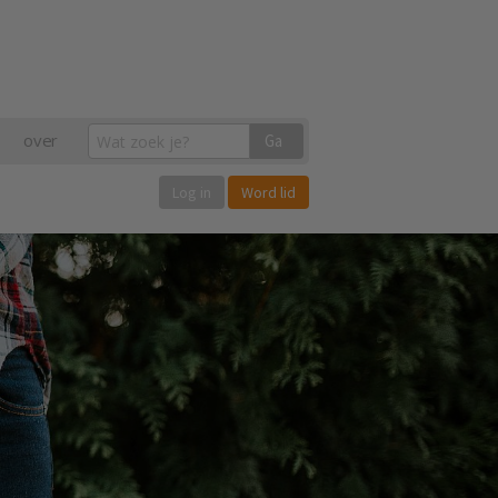
over
Ga
Log in
Word lid