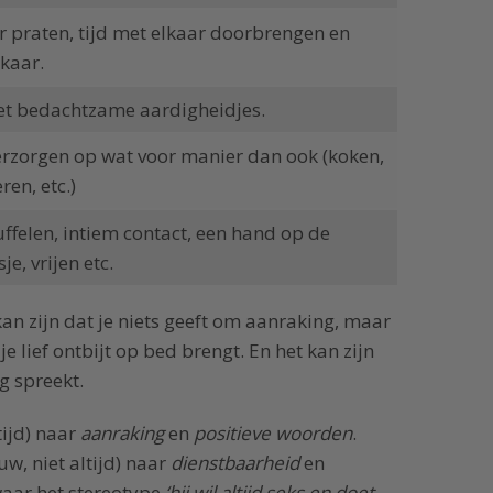
r praten, tijd met elkaar doorbrengen en
lkaar.
et bedachtzame aardigheidjes.
rzorgen op wat voor manier dan ook (koken,
en, etc.)
ffelen, intiem contact, een hand op de
e, vrijen etc.
kan zijn dat je niets geeft om aanraking, maar
je lief ontbijt op bed brengt. En het kan zijn
ig spreekt.
ijd) naar
aanraking
en
positieve woorden
.
, niet altijd) naar
dienstbaarheid
en
waar het stereotype
‘hij wil altijd seks en doet