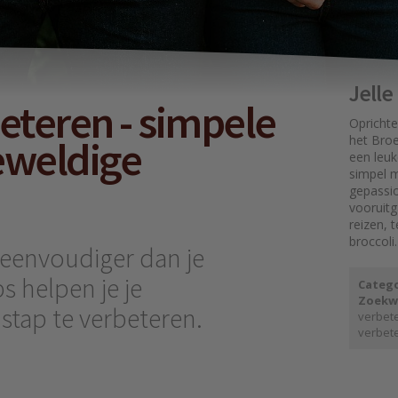
Jell
eteren - simpele
Oprichte
eweldige
het Broe
een leuk
simpel mo
gepassi
vooruit
reizen, 
broccoli.
s eenvoudiger dan je
s helpen je je
Catego
Zoekw
 stap te verbeteren.
verbet
verbet