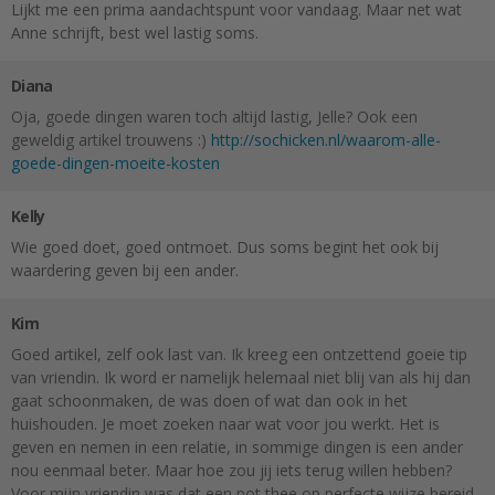
Lijkt me een prima aandachtspunt voor vandaag. Maar net wat
Anne schrijft, best wel lastig soms.
Diana
Oja, goede dingen waren toch altijd lastig, Jelle? Ook een
geweldig artikel trouwens :)
http://sochicken.nl/waarom-alle-
goede-dingen-moeite-kosten
Kelly
Wie goed doet, goed ontmoet. Dus soms begint het ook bij
waardering geven bij een ander.
Kim
Goed artikel, zelf ook last van. Ik kreeg een ontzettend goeie tip
van vriendin. Ik word er namelijk helemaal niet blij van als hij dan
gaat schoonmaken, de was doen of wat dan ook in het
huishouden. Je moet zoeken naar wat voor jou werkt. Het is
geven en nemen in een relatie, in sommige dingen is een ander
nou eenmaal beter. Maar hoe zou jij iets terug willen hebben?
Voor mijn vriendin was dat een pot thee op perfecte wijze bereid