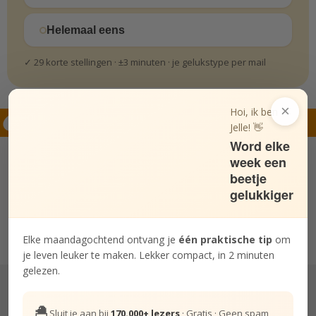
Helemaal eens
✓ 29 korte stellingen · ±3 minuten · je gelukstype per mail
×
Hoi, ik ben
Hierna lezen
Jelle! 👋
Word elke
week een
beetje
gelukkiger
7
Terug naar blijheid
4 tips voor als je je even niet vrolijk
voelt
Elke maandagochtend ontvang je
één praktische tip
om
je leven leuker te maken. Lekker compact, in 2 minuten
gelezen.
🐣
Sluit je aan bij
170.000+ lezers
· Gratis · Geen spam