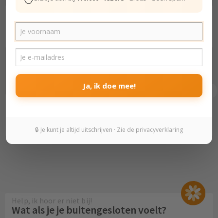
Op zoek naar gelijkwaardigheid
Je niet goed genoeg voelen in je
relatie - wat kun je eraan doen?
Ja, ik doe mee!
5
Omarm de volle luier
Wat als je leven niet loopt zoals je
wilt?
🔒 Je kunt je altijd uitschrijven · Zie de privacyverklaring
Help, ik hoor er niet bij!
Wat als je je buitengesloten voelt?